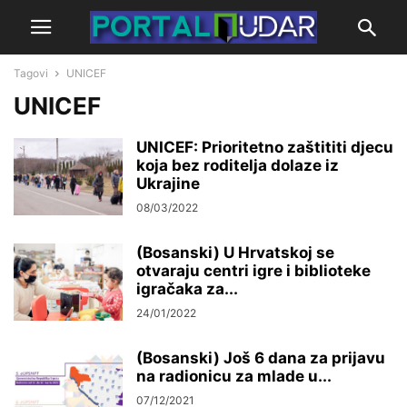
Tagovi
UNICEF
UNICEF
UNICEF: Prioritetno zaštititi djecu
koja bez roditelja dolaze iz
Ukrajine
08/03/2022
(Bosanski) U Hrvatskoj se
otvaraju centri igre i biblioteke
igračaka za...
24/01/2022
(Bosanski) Još 6 dana za prijavu
na radionicu za mlade u...
07/12/2021