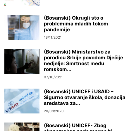
(Bosanski) Okrugli sto o
problemima mladih tokom
pandemije
18/11/2021
(Bosanski) Ministarstvo za
porodicu Srbije povodom Dječije
nedjelje: Smrtnost među
romskom...
07/10/2021
(Bosanski) UNICEF i USAID –
Sigurno otvaranje škola, donacija
sredstava za...
20/08/2020
(Bosanski) UNICEF- Zbog