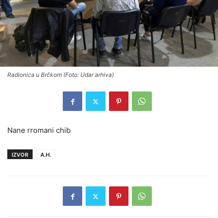
Radionica u Brčkom (Foto: Udar arhiva)
Nane rromani chib
IZVOR
A.H.