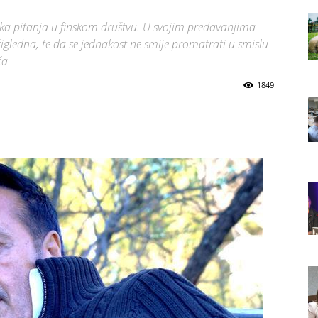
ka pitanja u finskom društvu. U svojim predavanjima
čigledna, te da se jednakost ne smije promatrati u smislu
ća
1849