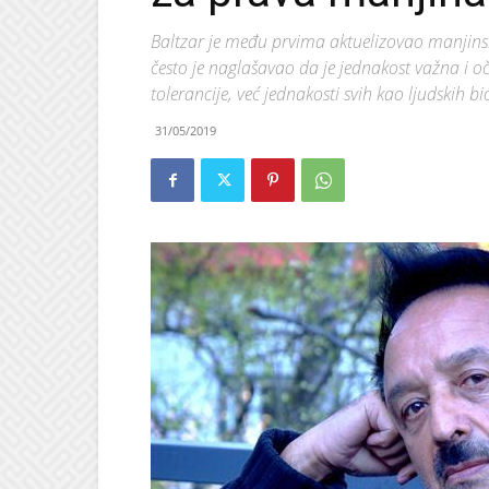
Baltzar je među prvima aktuelizovao manjins
često je naglašavao da je jednakost važna i o
tolerancije, već jednakosti svih kao ljudskih bi
31/05/2019