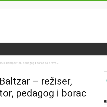
esnik, kompozitor, pedagog i borac za prava...
Baltzar – režiser,
tor, pedagog i borac
B