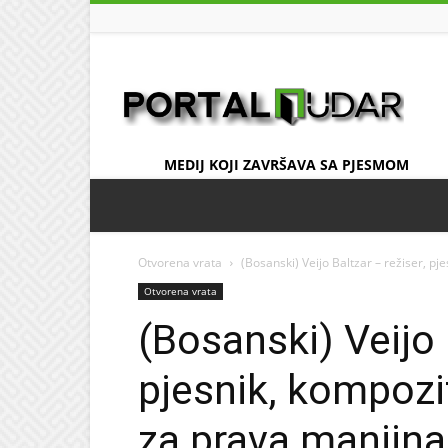
UDAR
MEDIJ KOJI ZAVRŠAVA SA PJESMOM
Otvorena vrata
(Bosanski) Veijo Baltzar – režiser, pj
Otvorena vrata
(Bosanski) Veijo 
pjesnik, kompozi
za prava manjina