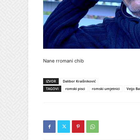
Nane rromani chib
IZVOR
Dalibor Kraišniković
TAGOVI
romski pisci
romski umjetnici
Veijo Ba