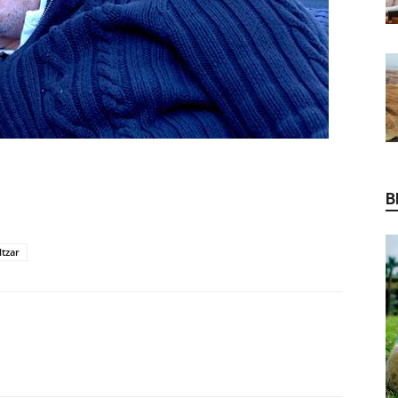
B
ltzar