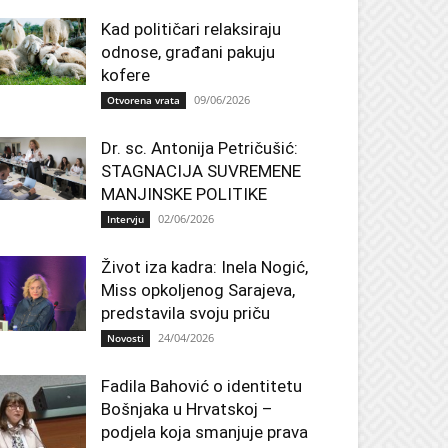
Kad političari relaksiraju
odnose, građani pakuju
kofere
09/06/2026
Otvorena vrata
Dr. sc. Antonija Petričušić:
STAGNACIJA SUVREMENE
MANJINSKE POLITIKE
02/06/2026
Intervju
Život iza kadra: Inela Nogić,
Miss opkoljenog Sarajeva,
predstavila svoju priču
24/04/2026
Novosti
Fadila Bahović o identitetu
Bošnjaka u Hrvatskoj –
podjela koja smanjuje prava