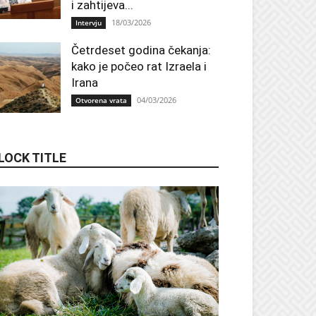
i zahtijeva...
18/03/2026
Intervju
Četrdeset godina čekanja:
kako je počeo rat Izraela i
Irana
04/03/2026
Otvorena vrata
LOCK TITLE