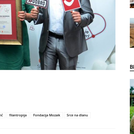
B
ić
filantropija
Fondacija Mozaik
Srce na dlanu