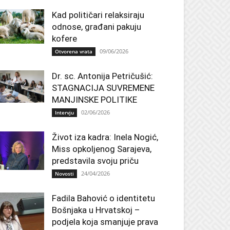
Kad političari relaksiraju
odnose, građani pakuju
kofere
09/06/2026
Otvorena vrata
Dr. sc. Antonija Petričušić:
STAGNACIJA SUVREMENE
MANJINSKE POLITIKE
02/06/2026
Intervju
Život iza kadra: Inela Nogić,
Miss opkoljenog Sarajeva,
predstavila svoju priču
24/04/2026
Novosti
Fadila Bahović o identitetu
Bošnjaka u Hrvatskoj –
podjela koja smanjuje prava