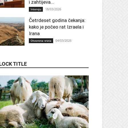
i zahtijeva...
18/03/2026
Intervju
Četrdeset godina čekanja:
kako je počeo rat Izraela i
Irana
04/03/2026
Otvorena vrata
LOCK TITLE