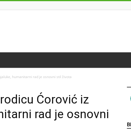
aluke, humanitarni rad je osnovni stil života
rodicu Ćorović iz
itarni rad je osnovni
B