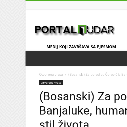
UDAR
MEDIJ KOJI ZAVRŠAVA SA PJESMOM
Otvorena vrata
(Bosanski) Za porodicu Ćorović iz Banj
Otvorena vrata
(Bosanski) Za po
Banjaluke, human
stil života