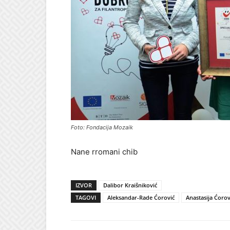
Foto: Fondacija Mozaik
Nane rromani chib
IZVOR
Dalibor Kraišniković
TAGOVI
Aleksandar-Rade Ćorović
Anastasija Ćorov