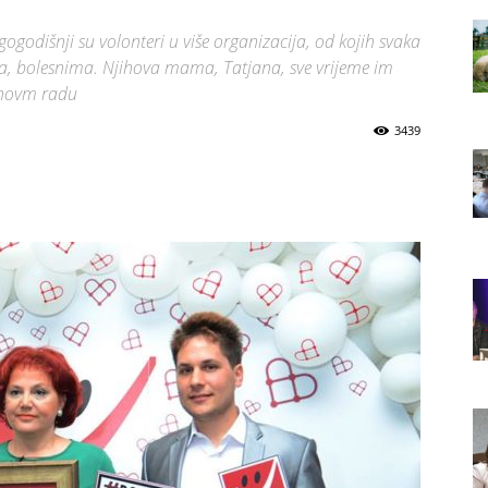
gogodišnji su volonteri u više organizacija, od kojih svaka
a, bolesnima. Njihova mama, Tatjana, sve vrijeme im
jihovm radu
3439