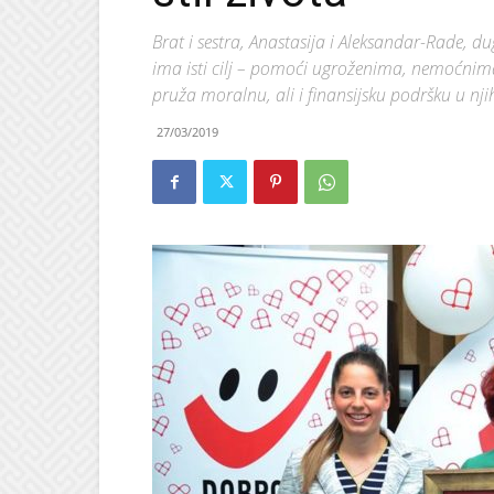
Brat i sestra, Anastasija i Aleksandar-Rade, du
ima isti cilj – pomoći ugroženima, nemoćnim
pruža moralnu, ali i finansijsku podršku u n
27/03/2019