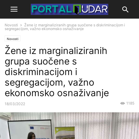
Novosti
Žene iz marginaliziranih grupa suočene s diskriminacijom i
segregacijom, važno ekonomsko osnaživanje
Novosti
Žene iz marginaliziranih
grupa suočene s
diskriminacijom i
segregacijom, važno
ekonomsko osnaživanje
1185
18/03/2022