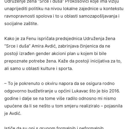
Udruženje žena “Srce i duša” Prokosovići koje ima viziju
unaprijediti politiku na nivou lokalne zajednice u kontekstu
ravnopravnosti spolova i to u oblasti samozapošljavanja i
socijalne zaštite.
Kako je za Fenu ispričala predsjednica Udruženja žena
“Srce i duša” Amira Avdić, zabrinjava činjenica da ne
postoji izrađen gender akcioni plan u kojem bi bile
prepoznate potrebe žena. Kaže da postoji inicijativa za to,
ali samo u oblasti kulture i sporta.
– To je pokrenuto o okviru napora da se osigura rodno
odgovorno budžetiranje u općini Lukavac što je bio 2016.
godine i dalje se na tome više radilo odnosno mi nismo
upućene da li se nešto u tom smjeru realiziralo – pojasnila
je Avdić.
Ističe da su oni s grupom formalnih i neformalnih