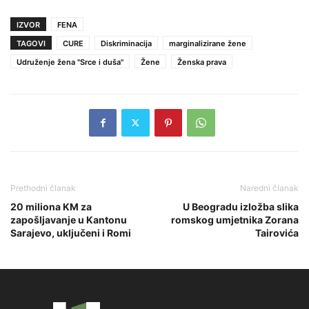
IZVOR
FENA
TAGOVI
CURE
Diskriminacija
marginalizirane žene
Udruženje žena "Srce i duša"
Žene
Ženska prava
Prethodni članak
Naredni članak
20 miliona KM za
U Beogradu izložba slika
zapošljavanje u Kantonu
romskog umjetnika Zorana
Sarajevo, uključeni i Romi
Tairovića