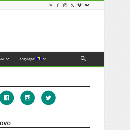
MA
Language:
OVO