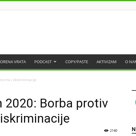
ORENA VRATA
PODCAST
COPY/PASTE
AKTIVIZAM
O NA
nizma i diskriminacije
 2020: Borba protiv
iskriminacije
N
2140