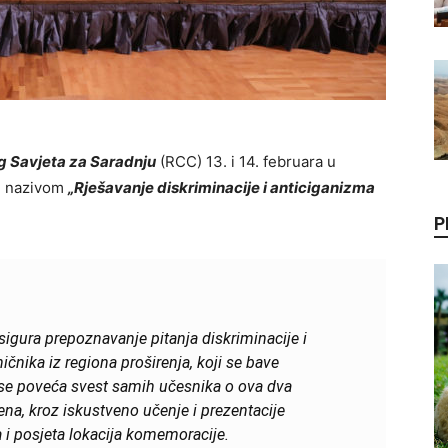
g Savjeta za Saradnju
(RCC) 13. i 14. februara u
od nazivom
„Rješavanje diskriminacije i anticiganizma
P
osigura prepoznavanje pitanja diskriminacije i
čnika iz regiona proširenja, koji se bave
a se poveća svest samih učesnika o ova dva
, kroz iskustveno učenje i prezentacije
a i posjeta lokacija komemoracije.