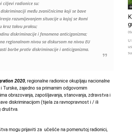
i ciljevi radionice su:
O
 diskriminaciji među zvaničnicima koji se bave
K
irenja razumijevanjem situacije u kojoj se Romi
g
ju kroz takvu praksu;
09
zadinu diskriminacije i fenomena anticiganizma;
U 
 na regionalnom nivou sa diskursom na nivou EU
us
asti borbe protiv diskriminacije i anticiganizma.
su
gration 2020
, regionalne radionice okupljaju nacionalne
i Turske, zajedno sa primarnim odgovornim
ima obrazovanja, zapošljavanja, stanovanja, zdravstva i
ave diskriminacijom (tijela za ravnopravnost i / ili
 društva.
štva mogu prijaviti za učešće na pomenutoj radionici,