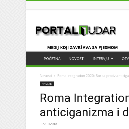
UDAR
MEDIJ KOJI ZAVRŠAVA SA PJESMOM
POČETNA
NOVOSTI
INTERVJU
OTV
Novosti
Roma Integration 2020: Borba protiv anticiga
Novosti
Roma Integration
anticiganizma i d
18/01/2018