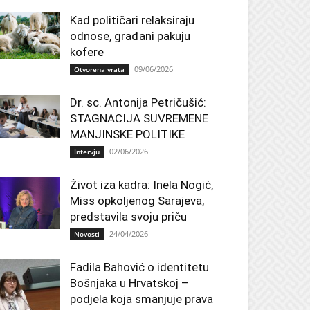
Kad političari relaksiraju
odnose, građani pakuju
kofere
09/06/2026
Otvorena vrata
Dr. sc. Antonija Petričušić:
STAGNACIJA SUVREMENE
MANJINSKE POLITIKE
02/06/2026
Intervju
Život iza kadra: Inela Nogić,
Miss opkoljenog Sarajeva,
predstavila svoju priču
24/04/2026
Novosti
Fadila Bahović o identitetu
Bošnjaka u Hrvatskoj –
podjela koja smanjuje prava