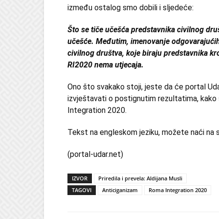
između ostalog smo dobili i sljedeće:
Što se tiče učešća predstavnika civilnog dr
učešće. Međutim, imenovanje odgovarajućih 
civilnog društva, koje biraju predstavnika kr
RI2020 nema utjecaja.
Ono što svakako stoji, jeste da će portal Uda
izvještavati o postignutim rezultatima, kak
Integration 2020.
Tekst na engleskom jeziku, možete naći na s
(portal-udar.net)
IZVOR
Priredila i prevela: Aldijana Musli
TAGOVI
Anticiganizam
Roma Integration 2020