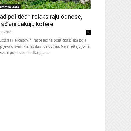
tvorena vrata
ad političari relaksiraju odnose,
rađani pakuju kofere
/06/2026
0
Bosni i Hercegovini raste jedna politička biljka koja
pijeva u svim klimatskim uslovima. Ne smetaju joj ni
še, ni poplave, ni inflacija, ni...