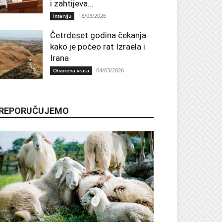
i zahtijeva...
18/03/2026
Intervju
Četrdeset godina čekanja:
kako je počeo rat Izraela i
Irana
04/03/2026
Otvorena vrata
REPORUČUJEMO