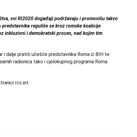
uštva, svi RI2020 događaji podržavaju i promovišu takvo
predstavnika reguliše se kroz romske koalicije
oz inkluzivni i demokratski proces, nad kojim tim
r i dalje pratiti učešće predstavnika Roma iz BIH te
o samih radionica tako i cjelokupnog programa Roma
tranici
rcc.int
.