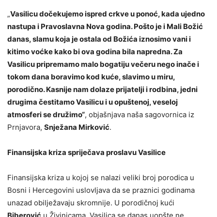
„
Vasilicu dočekujemo ispred crkve u ponoć, kada ujedno
nastupa i Pravoslavna Nova godina. Pošto je i Mali Božić
danas, slamu koja je ostala od Božića iznosimo vani i
kitimo voćke kako bi ova godina bila napredna. Za
Vasilicu pripremamo malo bogatiju večeru nego inače i
tokom dana boravimo kod kuće, slavimo u miru,
porodično. Kasnije nam dolaze prijatelji i rodbina, jedni
drugima čestitamo Vasilicu i u opuštenoj, veseloj
atmosferi se družimo“
, objašnjava naša sagovornica iz
Prnjavora,
Snježana Mirković
.
Finansijska kriza spriječava proslavu Vasilice
Finansijska kriza u kojoj se nalazi veliki broj porodica u
Bosni i Hercegovini uslovljava da se praznici godinama
unazad obilježavaju skromnije. U porodičnoj kući
Biberović
u Živinicama, Vasilica se danas uopšte ne