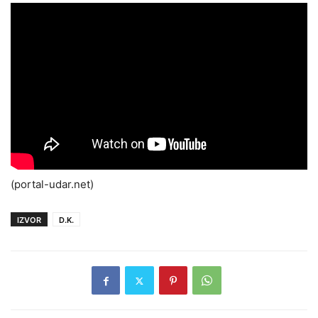
(portal-udar.net)
IZVOR
D.K.