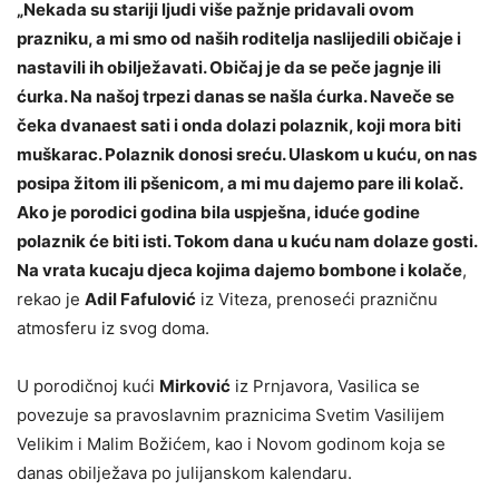
„Nekada su stariji ljudi više pažnje pridavali ovom
prazniku, a mi smo od naših roditelja naslijedili običaje i
nastavili ih obilježavati. Običaj je da se peče jagnje ili
ćurka. Na našoj trpezi danas se našla ćurka. Naveče se
čeka dvanaest sati i onda dolazi polaznik, koji mora biti
muškarac. Polaznik donosi sreću. Ulaskom u kuću, on nas
posipa žitom ili pšenicom, a mi mu dajemo pare ili kolač.
Ako je porodici godina bila uspješna, iduće godine
polaznik će biti isti. Tokom dana u kuću nam dolaze gosti.
Na vrata kucaju djeca kojima dajemo bombone i kolače
,
rekao je
Adil Fafulović
iz Viteza, prenoseći prazničnu
atmosferu iz svog doma.
U porodičnoj kući
Mirković
iz Prnjavora, Vasilica se
povezuje sa pravoslavnim praznicima Svetim Vasilijem
Velikim i Malim Božićem, kao i Novom godinom koja se
danas obilježava po julijanskom kalendaru.