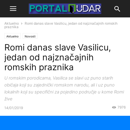
Aktuelno
Romi danas slave Vasilicu, jedan od najznačajnih romskih
praznika
Aktuelno
Novosti
Romi danas slave Vasilicu,
jedan od najznačajnih
romskih praznika
U romskim porodicama, Vasilica se slavi uz puno starih
običaja koji su zajednički romskom narodu, ali i uz puno
lokalnih koji su specifični za pojedino područje u kome Romi
žive
7976
14/01/2019