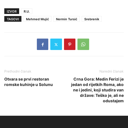
IZVOR
R.U.
TAGOVI
Mehmed Mujić
Nermin Tursić
Srebrenik
Prethodni članak
Naredni članak
Otvara se prvi restoran
Crna Gora: Medin Ferizi je
romske kuhinje u Solunu
jedan od rijetkih Roma, ako
ne i jedini, koji studira van
države: Teško je, ali ne
odustajem