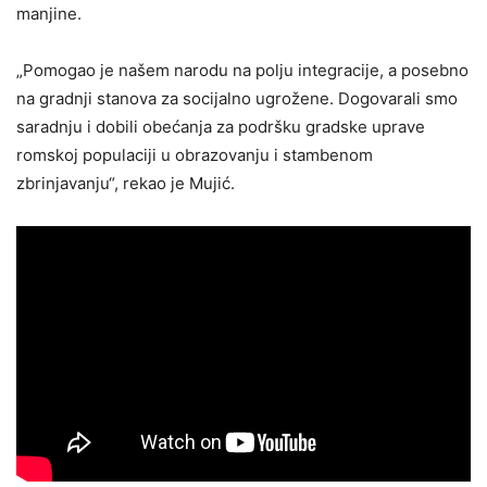
manjine.
„Pomogao je našem narodu na polju integracije, a posebno
na gradnji stanova za socijalno ugrožene. Dogovarali smo
saradnju i dobili obećanja za podršku gradske uprave
romskoj populaciji u obrazovanju i stambenom
zbrinjavanju“, rekao je Mujić.