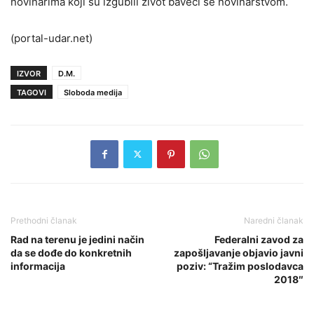
novinarima koji su izgubili život baveći se novinarstvom.
(portal-udar.net)
IZVOR
D.M.
TAGOVI
Sloboda medija
Prethodni članak
Naredni članak
Rad na terenu je jedini način
Federalni zavod za
da se dođe do konkretnih
zapošljavanje objavio javni
informacija
poziv: “Tražim poslodavca
2018″