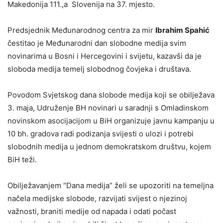
Makedonija 111.,a Slovenija na 37. mjesto.
Predsjednik Međunarodnog centra za mir
Ibrahim Spahić
čestitao je Međunarodni dan slobodne medija svim
novinarima u Bosni i Hercegovini i svijetu, kazavši da je
sloboda medija temelj slobodnog čovjeka i društava.
Povodom Svjetskog dana slobode medija koji se obilježava
3. maja, Udruženje BH novinari u saradnji s Omladinskom
novinskom asocijacijom u BiH organizuje javnu kampanju u
10 bh. gradova radi podizanja svijesti o ulozi i potrebi
slobodnih medija u jednom demokratskom društvu, kojem
BiH teži.
Obilježavanjem “Dana medija” želi se upozoriti na temeljna
načela medijske slobode, razvijati svijest o njezinoj
važnosti, braniti medije od napada i odati počast