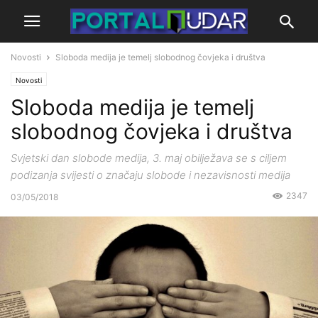
Novosti
Sloboda medija je temelj slobodnog čovjeka i društva
Novosti
Sloboda medija je temelj
slobodnog čovjeka i društva
Svjetski dan slobode medija, 3. maj obilježava se s ciljem
podizanja svijesti o značaju slobode i nezavisnosti medija
2347
03/05/2018