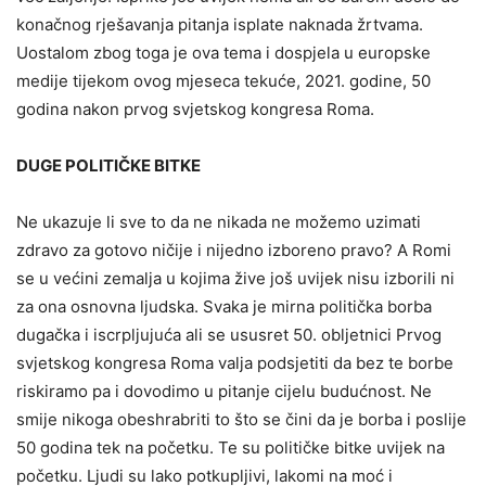
konačnog rješavanja pitanja isplate naknada žrtvama.
Uostalom zbog toga je ova tema i dospjela u europske
medije tijekom ovog mjeseca tekuće, 2021. godine, 50
godina nakon prvog svjetskog kongresa Roma.
DUGE POLITIČKE BITKE
Ne ukazuje li sve to da ne nikada ne možemo uzimati
zdravo za gotovo ničije i nijedno izboreno pravo? A Romi
se u većini zemalja u kojima žive još uvijek nisu izborili ni
za ona osnovna ljudska. Svaka je mirna politička borba
dugačka i iscrpljujuća ali se ususret 50. obljetnici Prvog
svjetskog kongresa Roma valja podsjetiti da bez te borbe
riskiramo pa i dovodimo u pitanje cijelu budućnost. Ne
smije nikoga obeshrabriti to što se čini da je borba i poslije
50 godina tek na početku. Te su političke bitke uvijek na
početku. Ljudi su lako potkupljivi, lakomi na moć i