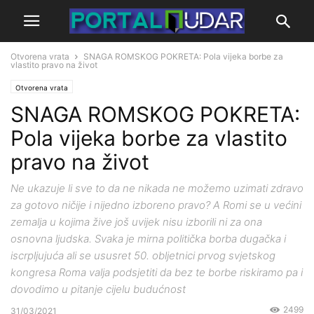
Otvorena vrata
SNAGA ROMSKOG POKRETA: Pola vijeka borbe za
vlastito pravo na život
Otvorena vrata
SNAGA ROMSKOG POKRETA:
Pola vijeka borbe za vlastito
pravo na život
Ne ukazuje li sve to da ne nikada ne možemo uzimati zdravo
za gotovo ničije i nijedno izboreno pravo? A Romi se u većini
zemalja u kojima žive još uvijek nisu izborili ni za ona
osnovna ljudska. Svaka je mirna politička borba dugačka i
iscrpljujuća ali se ususret 50. obljetnici prvog svjetskog
kongresa Roma valja podsjetiti da bez te borbe riskiramo pa i
dovodimo u pitanje cijelu budućnost
2499
31/03/2021