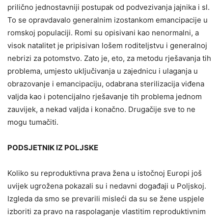
prilično jednostavniji postupak od podvezivanja jajnika i sl.
To se opravdavalo generalnim izostankom emancipacije u
romskoj populaciji. Romi su opisivani kao nenormalni, a
visok natalitet je pripisivan lošem roditeljstvu i generalnoj
nebrizi za potomstvo. Zato je, eto, za metodu rješavanja tih
problema, umjesto uključivanja u zajednicu i ulaganja u
obrazovanje i emancipaciju, odabrana sterilizacija viđena
valjda kao i potencijalno rješavanje tih problema jednom
zauvijek, a nekad valjda i konačno. Drugačije sve to ne
mogu tumačiti.
PODSJETNIK IZ POLJSKE
Koliko su reproduktivna prava žena u istočnoj Europi još
uvijek ugrožena pokazali su i nedavni događaji u Poljskoj.
Izgleda da smo se prevarili misleći da su se žene uspjele
izboriti za pravo na raspolaganje vlastitim reproduktivnim