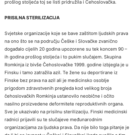
prošlog stoljeća toj se listi pridružila i Čehoslovačka.
PRISILNA STERILIZACIJA
Svjetske organizacije koje se bave zaštitom ljudskih prava
na ono što se na području Češke i Slovačke zvanično
događalo cijelih 20 godina upozorene su tek koncem 90 –
ih godina prošlog stoljeća i to pukim slučajem. Skupina
Romkinja iz bivše Čehoslovačke 1999. godine izbjegla je u
Finsku i tamo zatražila azil. Te žene su deportirane iz
Finske bez prava na azil ali je medicinsko osoblje
prigodom zdravstvenih pregleda kod velikog broja
čehoslovačkih Romkinja ustanovilo neobične i očito
nasilno proizvedene deformitete reproduktivnih organa.
Sve je ukazivalo na prisilnu sterilizaciju. Finski medicinski
radnici prijavili su te slučajeve međunarodnim
organizacijama za ljudska prava. Da nije bilo toga pitanje je