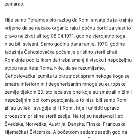
zamarao.
Nije samo Porajmos bio razlog da Romi shvate da je krajnje
vrijeme da se nekako organiziraju i počnu boriti za vlastito
pravo na život ali tog 08.04.1971. godine vjerojatno toga
nisu bili svjesni. Samo godinu dana ranije, 1970. godine
tadašnja Čehoslovačka počela je prisilno sterilizirati
Romkinje pod izlikom da treba smanjiti visoku i nepoželjnu
stopu nataliteta Roma. Nije, da se razumijemo,
Čehoslovačka izumila tu okrutnost spram nekoga koga se
smatra inferiornim i degenerisanim mnoge su europske
zemlje tijekom 20. stoljeća sve one koje su smatrali nižim i
nepoželjnim oblikom postojanja, a to nisu bili samo Romi
ali su uvijek i svugdje bili i Romi, htjeli uništiti upravo
procesom prisilne sterilizacije. Na toj su neslavnoj listi
Švedska, Norveška, Austrija, Danska, Finska, Francuska,
Njemačka i Švicarska. A početkom sedamdesetih godina