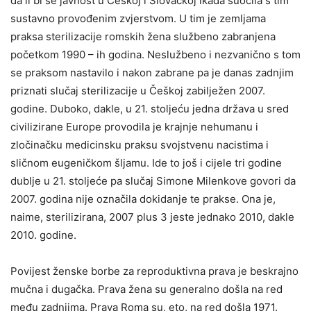
da li bi se javnost u Češkoj i Slovačkoj ikada suočila s tim
sustavno provođenim zvjerstvom. U tim je zemljama
praksa sterilizacije romskih žena službeno zabranjena
početkom 1990 – ih godina. Neslužbeno i nezvanično s tom
se praksom nastavilo i nakon zabrane pa je danas zadnjim
priznati slučaj sterilizacije u Češkoj zabilježen 2007.
godine. Duboko, dakle, u 21. stoljeću jedna država u sred
civilizirane Europe provodila je krajnje nehumanu i
zločinačku medicinsku praksu svojstvenu nacistima i
sličnom eugeničkom šljamu. Ide to još i cijele tri godine
dublje u 21. stoljeće pa slučaj Simone Milenkove govori da
2007. godina nije označila dokidanje te prakse. Ona je,
naime, sterilizirana, 2007 plus 3 jeste jednako 2010, dakle
2010. godine.
Povijest ženske borbe za reproduktivna prava je beskrajno
mučna i dugačka. Prava žena su generalno došla na red
među zadnjima. Prava Roma su, eto, na red došla 1971.