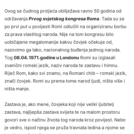
Ovog se čudnog proljeća obilježava ravno 50 godina od
održavanja
Prvog svjetskog kongresa Roma
. Tada su se
po prvi put u povijesti Romi odlučili na organiziranu borbu
za prava vlastitog naroda. Nije na tom kongresu bilo
uobičajene megalomanije kakvu čovjek očekuje od,
nazovimo ga tako, nacionalnog buđenja jednog naroda.
Tog
08.04. 1971. godine u Londonu
Romi su izglasali
zvanični romski jezik, naziv naroda te zastavu i himnu.
Riječ Rom, kako svi znamo, na Romani chib – romski jezik,
znači čovjek. Romi su prema tome narod ljudi, ništa više i
ništa manje.
Zastava je, ako mene, čovjeka koji nije veliki ljubitelj
zastava, najljepša zastava svijeta te na malom prostoru
govori sve o načinu života tog naroda kroz povijest. Nebo
je vedro, ispod njega se pruža travnata ledina a njome se