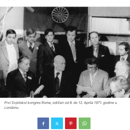
Prvi Svjetskoi kongres Roma, održan od 8. do 12. Aprila 1971. godine u
Londonu