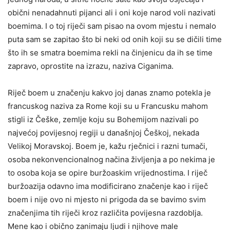
obični nenadahnuti pijanci ali i oni koje narod voli nazivati
boemima. I o toj riječi sam pisao na ovom mjestu i nemalo
puta sam se zapitao što bi neki od onih koji su se dičili time
što ih se smatra boemima rekli na činjenicu da ih se time
zapravo, oprostite na izrazu, naziva Ciganima.
Riječ boem u značenju kakvo joj danas znamo potekla je
francuskog naziva za Rome koji su u Francusku mahom
stigli iz Češke, zemlje koju su Bohemijom nazivali po
najvećoj povijesnoj regiji u današnjoj Češkoj, nekada
Velikoj Moravskoj. Boem je, kažu rječnici i razni tumači,
osoba nekonvencionalnog načina življenja a po nekima je
to osoba koja se opire buržoaskim vrijednostima. I riječ
buržoazija odavno ima modificirano značenje kao i riječ
boem i nije ovo ni mjesto ni prigoda da se bavimo svim
značenjima tih riječi kroz različita povijesna razdoblja.
Mene kao i obično zanimaju ljudi i njihove male