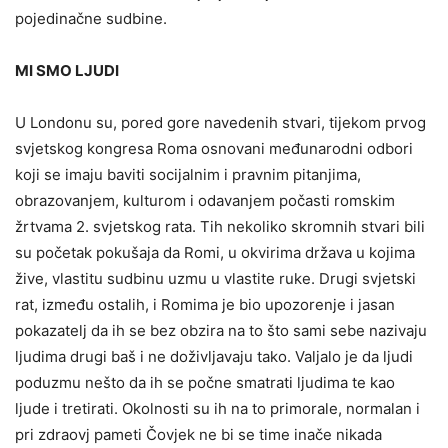
pojedinačne sudbine.
MI SMO LJUDI
U Londonu su, pored gore navedenih stvari, tijekom prvog
svjetskog kongresa Roma osnovani međunarodni odbori
koji se imaju baviti socijalnim i pravnim pitanjima,
obrazovanjem, kulturom i odavanjem počasti romskim
žrtvama 2. svjetskog rata. Tih nekoliko skromnih stvari bili
su početak pokušaja da Romi, u okvirima država u kojima
žive, vlastitu sudbinu uzmu u vlastite ruke. Drugi svjetski
rat, između ostalih, i Romima je bio upozorenje i jasan
pokazatelj da ih se bez obzira na to što sami sebe nazivaju
ljudima drugi baš i ne doživljavaju tako. Valjalo je da ljudi
poduzmu nešto da ih se počne smatrati ljudima te kao
ljude i tretirati. Okolnosti su ih na to primorale, normalan i
pri zdraovj pameti Čovjek ne bi se time inače nikada