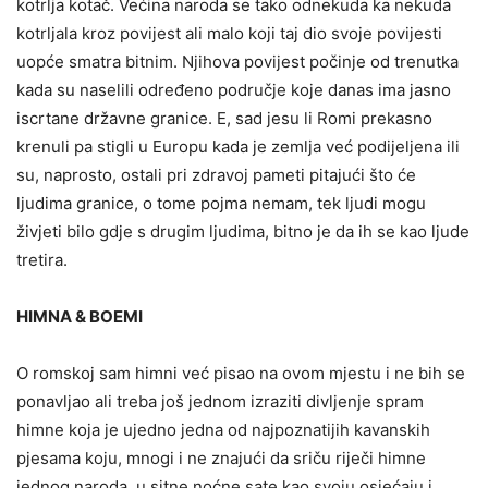
kotrlja kotač. Većina naroda se tako odnekuda ka nekuda
kotrljala kroz povijest ali malo koji taj dio svoje povijesti
uopće smatra bitnim. Njihova povijest počinje od trenutka
kada su naselili određeno područje koje danas ima jasno
iscrtane državne granice. E, sad jesu li Romi prekasno
krenuli pa stigli u Europu kada je zemlja već podijeljena ili
su, naprosto, ostali pri zdravoj pameti pitajući što će
ljudima granice, o tome pojma nemam, tek ljudi mogu
živjeti bilo gdje s drugim ljudima, bitno je da ih se kao ljude
tretira.
HIMNA & BOEMI
O romskoj sam himni već pisao na ovom mjestu i ne bih se
ponavljao ali treba još jednom izraziti divljenje spram
himne koja je ujedno jedna od najpoznatijih kavanskih
pjesama koju, mnogi i ne znajući da sriču riječi himne
jednog naroda, u sitne noćne sate kao svoju osjećaju i