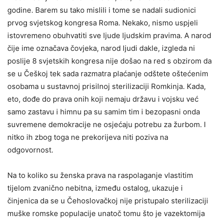
godine. Barem su tako mislili i tome se nadali sudionici
prvog svjetskog kongresa Roma. Nekako, nismo uspjeli
istovremeno obuhvatiti sve ljude ljudskim pravima. A narod
čije ime označava čovjeka, narod ljudi dakle, izgleda ni
poslije 8 svjetskih kongresa nije došao na red s obzirom da
se u Češkoj tek sada razmatra plaćanje odštete oštećenim
osobama u sustavnoj prisilnoj sterilizaciji Romkinja. Kada,
eto, dođe do prava onih koji nemaju državu i vojsku već
samo zastavu i himnu pa su samim tim i bezopasni onda
suvremene demokracije ne osjećaju potrebu za žurbom. I
nitko ih zbog toga ne prekorijeva niti poziva na
odgovornost.
Na to koliko su ženska prava na raspolaganje vlastitim
tijelom zvanično nebitna, između ostalog, ukazuje i
činjenica da se u Čehoslovačkoj nije pristupalo sterilizaciji
muške romske populacije unatoč tomu što je vazektomija