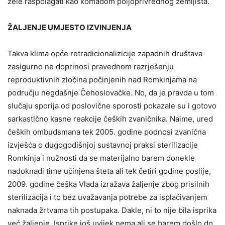
žele raspolagati kao komadom poljoprivrednog zemljišta.
ŽALJENJE UMJESTO IZVINJENJA
Takva klima opće retradicionalizicije zapadnih društava
zasigurno ne doprinosi pravednom razrješenju
reproduktivnih zločina počinjenih nad Romkinjama na
području negdašnje Čehoslovačke. No, da je pravda u tom
slučaju sporija od poslovične sporosti pokazale su i gotovo
sarkastično kasne reakcije čeških zvaničnika. Naime, ured
čeških ombudsmana tek 2005. godine podnosi zvanična
izvješća o dugogodišnjoj sustavnoj praksi sterilizacije
Romkinja i nužnosti da se materijalno barem donekle
nadoknadi time učinjena šteta ali tek četiri godine poslije,
2009. godine češka Vlada izražava žaljenje zbog prisilnih
sterilizacija i to bez uvažavanja potrebe za isplaćivanjem
naknada žrtvama tih postupaka. Dakle, ni to nije bila isprika
već žaljenje. Isprike još uvijek nema ali se barem došlo do