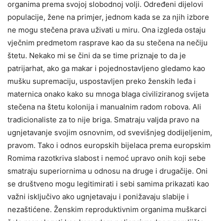
organima prema svojoj slobodnoj volji. Određeni dijelovi
populacije, žene na primjer, jednom kada se za njih izbore
ne mogu stečena prava uživati u miru. Ona izgleda ostaju
vječnim predmetom rasprave kao da su stečena na nečiju
štetu. Nekako mi se čini da se time priznaje to da je
patrijarhat, ako ga makar i pojednostavljeno gledamo kao
mušku supremaciju, uspostavljen preko ženskih leđa i
maternica onako kako su mnoga blaga civiliziranog svijeta
stečena na štetu kolonija i manualnim radom robova. Ali
tradicionaliste za to nije briga. Smatraju valjda pravo na
ugnjetavanje svojim osnovnim, od svevišnjeg dodijeljenim,
pravom. Tako i odnos europskih bijelaca prema europskim
Romima razotkriva slabost i nemoć upravo onih koji sebe
smatraju superiornima u odnosu na druge i drugačije. Oni
se društveno mogu legitimirati i sebi samima prikazati kao
važni isključivo ako ugnjetavaju i ponižavaju slabije i
nezaštićene. Ženskim reproduktivnim organima muškarci