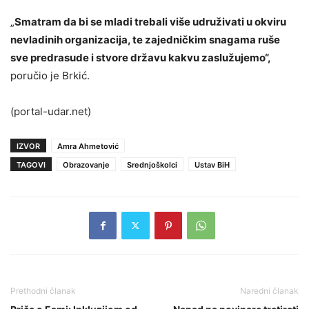
„
Smatram da bi se mladi trebali više udruživati u okviru
nevladinih organizacija, te zajedničkim snagama ruše
sve predrasude i stvore državu kakvu zaslužujemo“,
poručio je Brkić.
(portal-udar.net)
IZVOR
Amra Ahmetović
TAGOVI
Obrazovanje
Srednjoškolci
Ustav BiH
Prethodni članak
Naredni članak