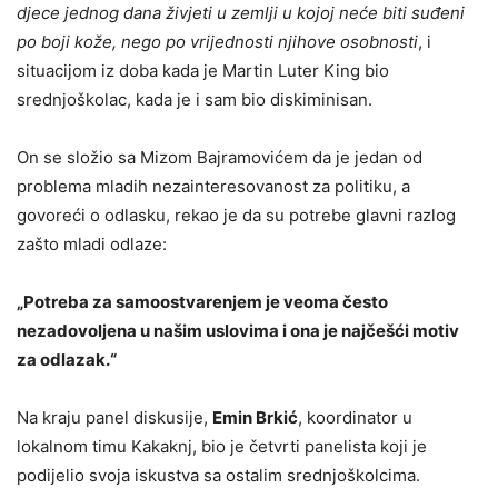
djece jednog dana živjeti u zemlji u kojoj neće biti suđeni
po boji kože, nego po vrijednosti njihove osobnosti
, i
situacijom iz doba kada je Martin Luter King bio
srednjoškolac, kada je i sam bio diskiminisan.
On se složio sa Mizom Bajramovićem da je jedan od
problema mladih nezainteresovanost za politiku, a
govoreći o odlasku, rekao je da su potrebe glavni razlog
zašto mladi odlaze:
„Potreba za samoostvarenjem je veoma često
nezadovoljena u našim uslovima i ona je najčešći motiv
za odlazak.“
Na kraju panel diskusije,
Emin Brkić
, koordinator u
lokalnom timu Kakaknj, bio je četvrti panelista koji je
podijelio svoja iskustva sa ostalim srednjoškolcima.