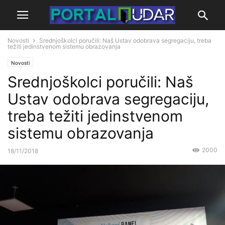
Novosti
Srednjoškolci poručili: Naš Ustav odobrava segregaciju, treba
težiti jedinstvenom sistemu obrazovanja
Novosti
Srednjoškolci poručili: Naš
Ustav odobrava segregaciju,
treba težiti jedinstvenom
sistemu obrazovanja
2000
18/11/2018