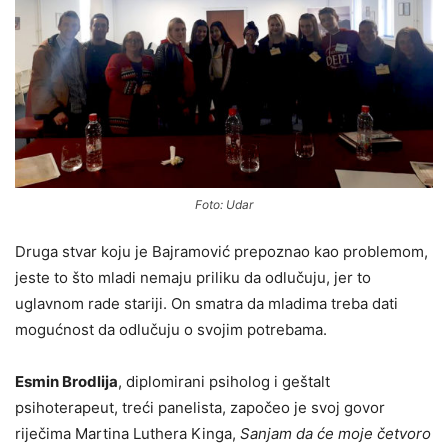
Foto: Udar
Druga stvar koju je Bajramović prepoznao kao problemom,
jeste to što mladi nemaju priliku da odlučuju, jer to
uglavnom rade stariji. On smatra da mladima treba dati
mogućnost da odlučuju o svojim potrebama.
Esmin Brodlija
, diplomirani psiholog i geštalt
psihoterapeut, treći panelista, započeo je svoj govor
riječima Martina Luthera Kinga,
Sanjam da će moje četvoro