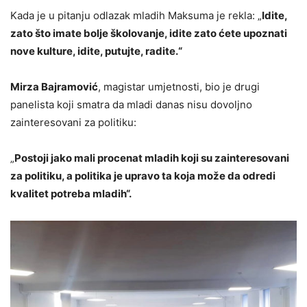
Kada je u pitanju odlazak mladih Maksuma je rekla: „
Idite,
zato što imate bolje školovanje, idite zato ćete upoznati
nove kulture, idite, putujte, radite.“
Mirza Bajramović
, magistar umjetnosti, bio je drugi
panelista koji smatra da mladi danas nisu dovoljno
zainteresovani za politiku:
„
Postoji jako mali procenat mladih koji su zainteresovani
za politiku, a politika je upravo ta koja može da odredi
kvalitet potreba mladih“.