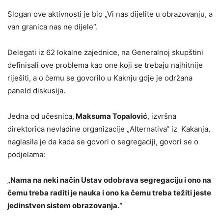
Slogan ove aktivnosti je bio „Vi nas dijelite u obrazovanju, a
van granica nas ne dijele“.
Delegati iz 62 lokalne zajednice, na Generalnoj skupštini
definisali ove problema kao one koji se trebaju najhitnije
riješiti, a o čemu se govorilo u Kaknju gdje je održana
paneld diskusija.
Jedna od učesnica,
Maksuma Topalović
, izvršna
direktorica nevladine organizacije „Alternativa“ iz Kakanja,
naglasila je da kada se govori o segregaciji, govori se o
podjelama:
„
Nama na neki način Ustav odobrava segregaciju i ono na
čemu treba raditi je nauka i ono ka čemu treba težiti jeste
jedinstven sistem obrazovanja.“