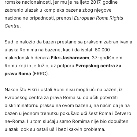
romske nacionalnosti, jer mu je na ljeto 2017. godine
zabranio ulazak u kompleks bazena zbog njegove
nacionalne pripadnosti, prenosi
European Roma Rights
Centre
.
Sud je naložio da bazen prestane sa praksom zabranjivanja
ulaska Romima na bazene, kao i da isplati 60.000
makedonskih denara
Fikri Jasharovom
, 37-godišnjem
Romu koji ih je tužio, uz potporu
Evropskog centra za
prava Roma
(ERRC).
Nakon što Fikri i ostali Romi nisu mogli ući na bazen, iz
Evropskog centra za prava Roma su odlučili potvrditi
diskriminatornu praksu na ovom bazenu, na način da je na
bazen u jednom trenutku pokušalo ući šest Roma i četvero
ne-Roma. I u tom slučaju samo Romima nije bio dopušten
ulazak, dok su ostali ušli bez ikakvih problema.