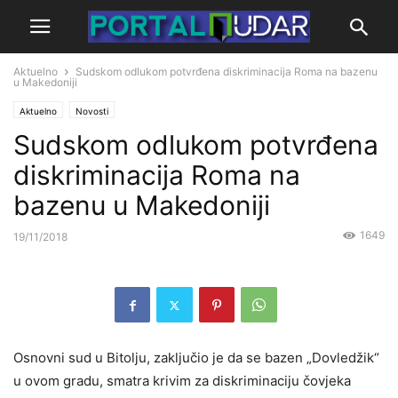
Aktuelno
Sudskom odlukom potvrđena diskriminacija Roma na bazenu
u Makedoniji
Aktuelno
Novosti
Sudskom odlukom potvrđena
diskriminacija Roma na
bazenu u Makedoniji
1649
19/11/2018
Osnovni sud u Bitolju, zaključio je da se bazen „Dovledžik“
u ovom gradu, smatra krivim za diskriminaciju čovjeka