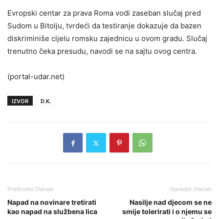
Evropski centar za prava Roma vodi zaseban slučaj pred
Sudom u Bitolju, tvrdeći da testiranje dokazuje da bazen
diskriminiše cijelu romsku zajednicu u ovom gradu. Slučaj
trenutno čeka presudu, navodi se na sajtu ovog centra.
(portal-udar.net)
IZVOR
D.K.
Prethodni članak
Naredni članak
Napad na novinare tretirati
Nasilje nad djecom se ne
kao napad na službena lica
smije tolerirati i o njemu se