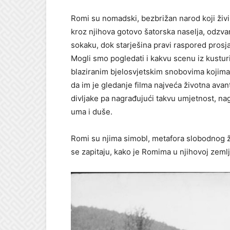
Romi su nomadski, bezbrižan narod koji živi
kroz njihova gotovo šatorska naselja, odzv
sokaku, dok starješina pravi raspored prosj
Mogli smo pogledati i kakvu scenu iz kusturi
blaziranim bjelosvjetskim snobovima kojima j
da im je gledanje filma najveća životna ava
divljake pa nagrađujući takvu umjetnost, na
uma i duše.
Romi su njima simobl, metafora slobodnog živo
se zapitaju, kako je Romima u njihovoj zemlj