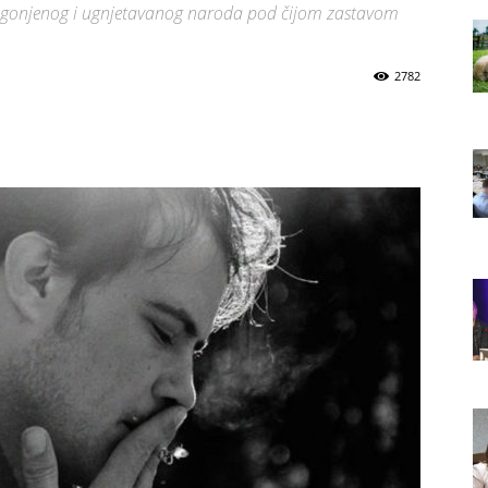
rogonjenog i ugnjetavanog naroda pod čijom zastavom
2782