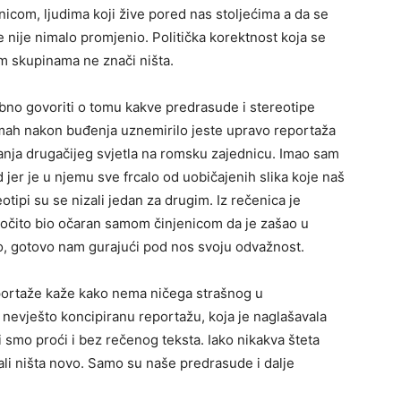
nicom, ljudima koji žive pored nas stoljećima a da se
 nije nimalo promjenio. Politička korektnost koja se
m skupinama ne znači ništa.
no govoriti o tomu kakve predrasude i stereotipe
ah nakon buđenja uznemirilo jeste upravo reportaža
acanja drugačijeg svjetla na romsku zajednicu. Imao sam
 jer je u njemu sve frcalo od uobičajenih slika koje naš
otipi su se nizali jedan za drugim. Iz rečenica je
r očito bio očaran samom činjenicom da je zašao u
io, gotovo nam gurajući pod nos svoju odvažnost.
portaže kaže kako nema ničega strašnog u
nevješto koncipiranu reportažu, koja je naglašavala
 smo proći i bez rečenog teksta. Iako nikakva šteta
ali ništa novo. Samo su naše predrasude i dalje