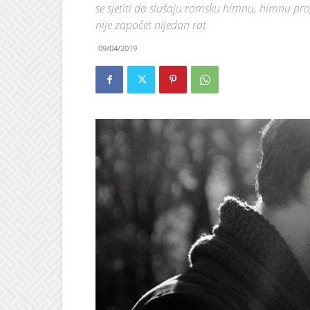
se sjetiti da slušaju romsku himnu, himnu p
nije započet nijedan rat
09/04/2019