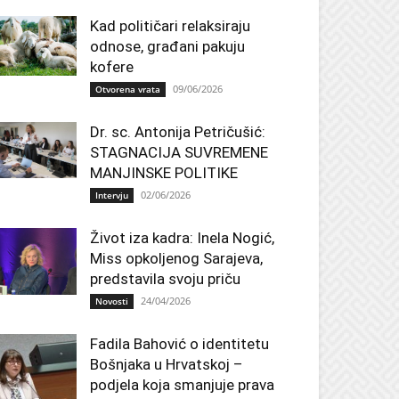
Kad političari relaksiraju
odnose, građani pakuju
kofere
09/06/2026
Otvorena vrata
Dr. sc. Antonija Petričušić:
STAGNACIJA SUVREMENE
MANJINSKE POLITIKE
02/06/2026
Intervju
Život iza kadra: Inela Nogić,
Miss opkoljenog Sarajeva,
predstavila svoju priču
24/04/2026
Novosti
Fadila Bahović o identitetu
Bošnjaka u Hrvatskoj –
podjela koja smanjuje prava