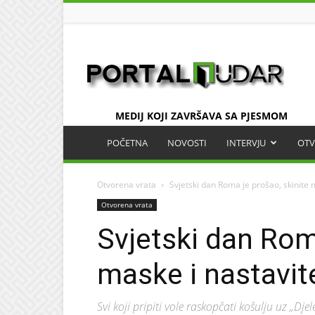
UDAR
MEDIJ KOJI ZAVRŠAVA SA PJESMOM
POČETNA
NOVOSTI
INTERVJU
OTV
Otvorena vrata
Svjetski dan Roma je prošao, skinite 
Otvorena vrata
Svjetski dan Rom
maske i nastavit
Svi koji pripiti vole raskopčati košulju uz „Dj