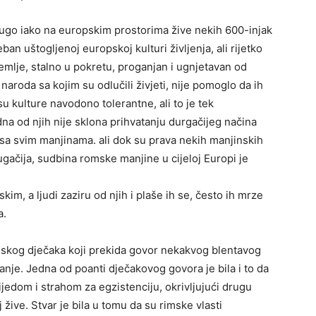
ugo iako na europskim prostorima žive nekih 600-injak
an uštogljenoj europskoj kulturi življenja, ali rijetko
zemlje, stalno u pokretu, proganjan i ugnjetavan od
u naroda sa kojim su odlučili živjeti, nije pomoglo da ih
u kulture navodono tolerantne, ali to je tek
dna od njih nije sklona prihvatanju durgačijeg načina
to sa svim manjinama. ali dok su prava nekih manjinskih
gačija, sudbina romske manjine u cijeloj Europi je
im, a ljudi zaziru od njih i plaše ih se, često ih mrze
a.
rimskog dječaka koji prekida govor nekakvog blentavog
vanje. Jedna od poanti dječakovog govora je bila i to da
jedom i strahom za egzistenciju, okrivljujući drugu
 žive. Stvar je bila u tomu da su rimske vlasti