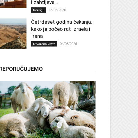
i zahtijeva...
18/03/2026
Intervju
Četrdeset godina čekanja:
kako je počeo rat Izraela i
Irana
04/03/2026
Otvorena vrata
REPORUČUJEMO