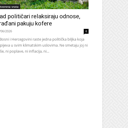
tvorena vrata
ad političari relaksiraju odnose,
rađani pakuju kofere
/06/2026
0
Bosni i Hercegovini raste jedna politička biljka koja
pijeva u svim klimatskim uslovima. Ne smetaju joj ni
še, ni poplave, ni inflacija, ni...