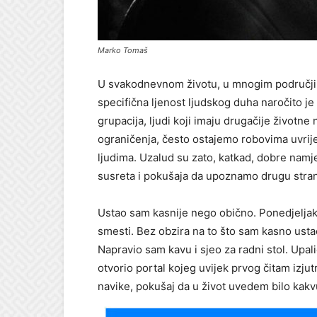
Marko Tomaš
U svakodnevnom životu, u mnogim područji
specifična ljenost ljudskog duha naročito 
grupacija, ljudi koji imaju drugačije životne
ograničenja, često ostajemo robovima uvrije
ljudima. Uzalud su zato, katkad, dobre namjer
susreta i pokušaja da upoznamo drugu stranu
Ustao sam kasnije nego obično. Ponedjelja
smesti. Bez obzira na to što sam kasno ustao 
Napravio sam kavu i sjeo za radni stol. Upal
otvorio portal kojeg uvijek prvog čitam izjut
navike, pokušaj da u život uvedem bilo kakv