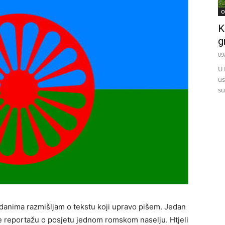
O
K
g
09
U 
us
su
danima razmišljam o tekstu koji upravo pišem. Jedan
e reportažu o posjetu jednom romskom naselju. Htjeli