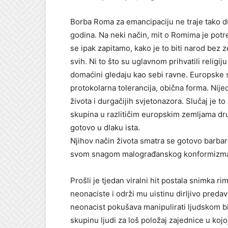
Borba Roma za emancipaciju ne traje tako d
godina. Na neki način, mit o Romima je potreb
se ipak zapitamo, kako je to biti narod bez 
svih. Ni to što su uglavnom prihvatili religij
domaćini gledaju kao sebi ravne. Europske s
protokolarna tolerancija, obična forma. Nije
života i durgačijih svjetonazora. Slučaj je 
skupina u razlitičim europskim zemljama dru
gotovo u dlaku ista.
Njihov način života smatra se gotovo barbarsk
svom snagom malograđanskog konformizm
Prošli je tjedan viralni hit postala snimka 
neonaciste i održi mu uistinu dirljivo preda
neonacist pokušava manipulirati ljudskom bi
skupinu ljudi za loš položaj zajednice u kojoj