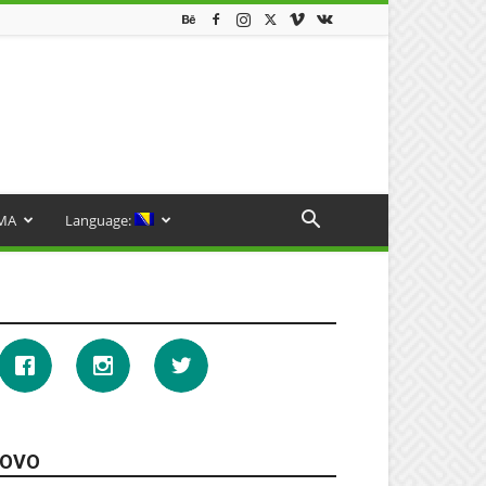
MA
Language:
OVO