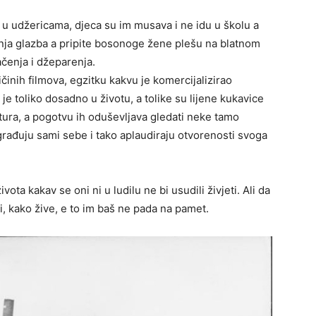
 u udžericama, djeca su im musava i ne idu u školu a
anja glazba a pripite bosonoge žene plešu na blatnom
ačenja i džeparenja.
činih filmova, egzitku kakvu je komercijalizirao
e toliko dosadno u životu, a tolike su lijene kukavice
ntura, a pogotvu ih oduševljava gledati neke tamo
građuju sami sebe i tako aplaudiraju otvorenosti svoga
ta kakav se oni ni u ludilu ne bi usudili živjeti. Ali da
i, kako žive, e to im baš ne pada na pamet.