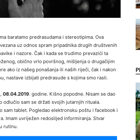
ma baratamo predrasudama i stereotipima. Ova
je vezana uz odnos spram pripadnika drugih društvenih
 navike i nazore. Čak i kada se trudimo prevazići ta
ženog, obično vrlo površnog, mišljenja o drugačijim
e ako iz našeg ponašanja ili naših riječi, čak i nakon
P
, nastave izbijati predrasude s kojima smo rasli.
k,
08.04.2019
. godine. Kišno popodne. Nisam se dao
odlučio sam se držati svojih jutarnjih rituala.
io sam tablet. Pogledao elektronsku poštu i facebook i
ra. Imam uvriježen redoslijed informiranja. Stvar
u rutinu.