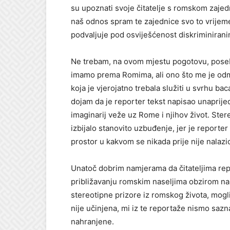
su upoznati svoje čitatelje s romskom zajed
naš odnos spram te zajednice svo to vrijeme
podvaljuje pod osviješćenost diskriminirani
Ne trebam, na ovom mjestu pogotovu, poseb
imamo prema Romima, ali ono što me je odm
koja je vjerojatno trebala služiti u svrhu b
dojam da je reporter tekst napisao unaprijed
imaginarij veže uz Rome i njihov život. Stere
izbijalo stanovito uzbuđenje, jer je reporte
prostor u kakvom se nikada prije nije nalaz
Unatoč dobrim namjerama da čitateljima re
približavanju romskim naseljima obzirom na 
stereotipne prizore iz romskog života, mogli
nije učinjena, mi iz te reportaže nismo sazn
nahranjene.