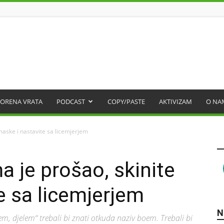
ORENA VRATA
PODCAST
COPY/PASTE
AKTIVIZAM
O NA
maske i nastavite sa licemjerjem
a je prošao, skinite
e sa licemjerjem
N
elem, djelem“ trebali bi znati otkuda naziv boem. Trebali bi