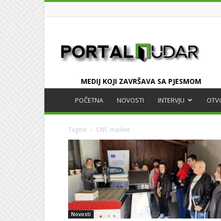
UDAR
MEDIJ KOJI ZAVRŠAVA SA PJESMOM
POČETNA
NOVOSTI
INTERVJU
OTV
Tagovi
CNC mašine
Novosti