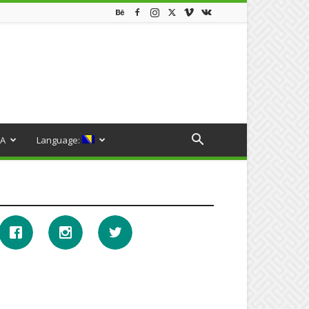
A
Language: