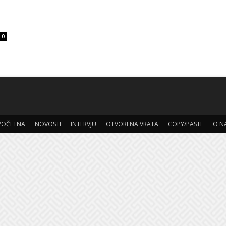
0
POČETNA
NOVOSTI
INTERVJU
OTVORENA VRATA
COPY/PASTE
O N