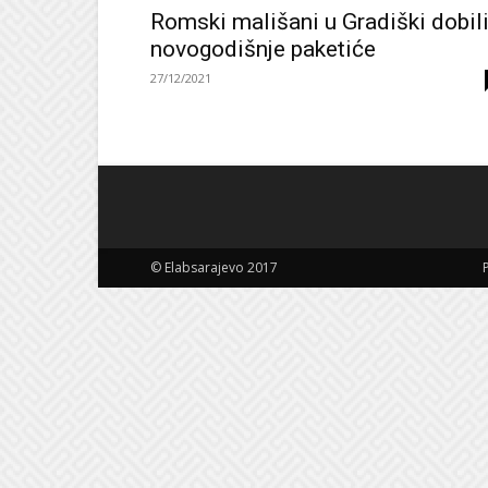
Romski mališani u Gradiški dobil
novogodišnje paketiće
27/12/2021
© Elabsarajevo 2017