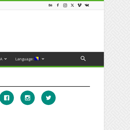
A
Language: