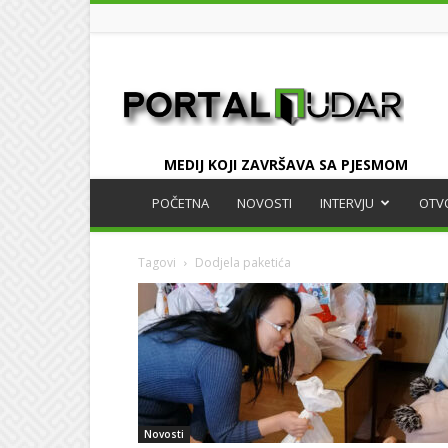
UDAR
MEDIJ KOJI ZAVRŠAVA SA PJESMOM
POČETNA
NOVOSTI
INTERVJU
OTV
Tagovi
Dodjela paketića
Novosti