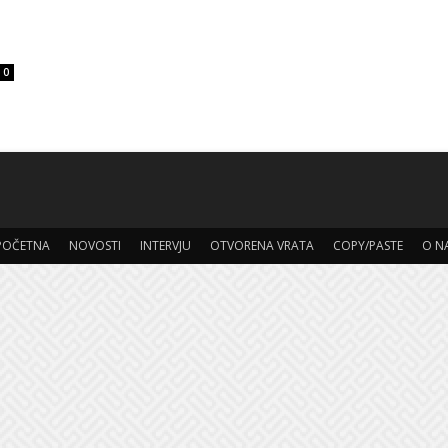
i
0
POČETNA
NOVOSTI
INTERVJU
OTVORENA VRATA
COPY/PASTE
O N