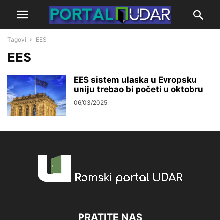
Tagovi
EES
EES
EES sistem ulaska u Evropsku
uniju trebao bi početi u oktobru
06/03/2025
PRATITE NAS