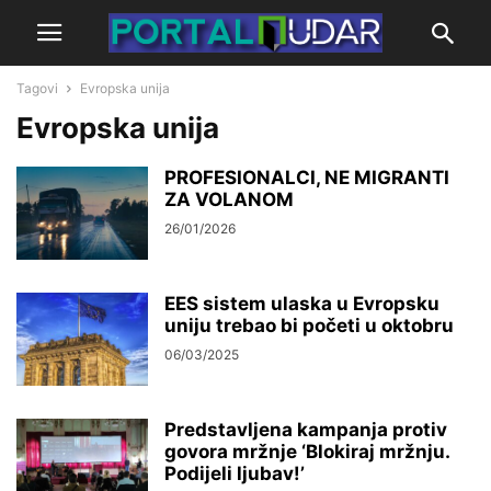
Tagovi
Evropska unija
Evropska unija
PROFESIONALCI, NE MIGRANTI
ZA VOLANOM
26/01/2026
EES sistem ulaska u Evropsku
uniju trebao bi početi u oktobru
06/03/2025
Predstavljena kampanja protiv
govora mržnje ‘Blokiraj mržnju.
Podijeli ljubav!’