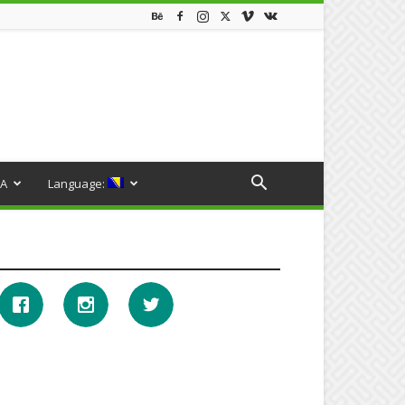
A
Language: