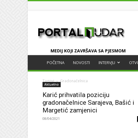
UDAR
MEDIJ KOJI ZAVRŠAVA SA PJESMOM
POČETNA
NOVOSTI
INTERVJU
OTV
Tagovi
Gradonačelnica
Aktuelno
Karić prihvatila poziciju
gradonačelnice Sarajeva, Bašić i
Margetić zamjenici
08/04/2021