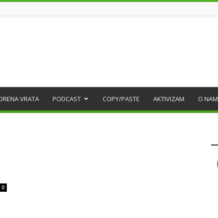
ORENA VRATA
PODCAST
COPY/PASTE
AKTIVIZAM
O NAM
0