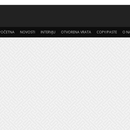
POČETNA
NOVOSTI
INTERVJU
OTVORENA VRATA
COPY/PASTE
O N