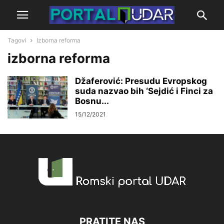
Tagovi
Izborna reforma
izborna reforma
Džaferović: Presudu Evropskog
suda nazvao bih ‘Sejdić i Finci za
Bosnu...
15/12/2021
PRATITE NAS