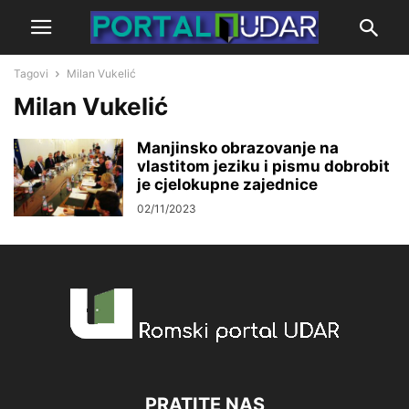
Tagovi
Milan Vukelić
Milan Vukelić
Manjinsko obrazovanje na
vlastitom jeziku i pismu dobrobit
je cjelokupne zajednice
02/11/2023
PRATITE NAS