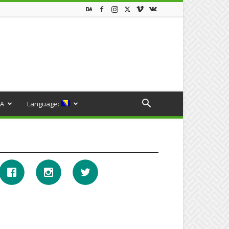
A
Language: