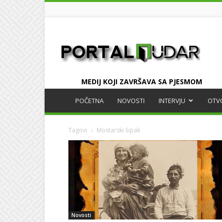
UDAR
MEDIJ KOJI ZAVRŠAVA SA PJESMOM
POČETNA
NOVOSTI
INTERVJU
OTV
Tagovi
Mostarski šipak
Novosti