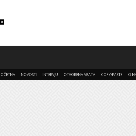
0
POČETNA
NOVOSTI
INTERVJU
OTVORENA VRATA
COPY/PASTE
O N