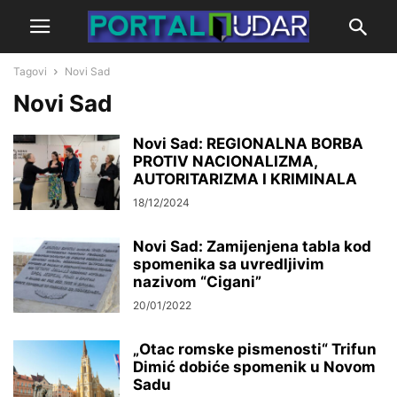
Tagovi
Novi Sad
Novi Sad
Novi Sad: REGIONALNA BORBA
PROTIV NACIONALIZMA,
AUTORITARIZMA I KRIMINALA
18/12/2024
Novi Sad: Zamijenjena tabla kod
spomenika sa uvredljivim
nazivom “Cigani”
20/01/2022
„Otac romske pismenosti“ Trifun
Dimić dobiće spomenik u Novom
Sadu