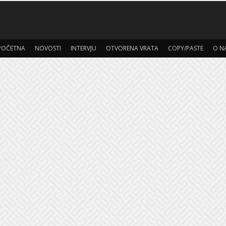
POČETNA
NOVOSTI
INTERVJU
OTVORENA VRATA
COPY/PASTE
O N