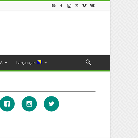
A
Language: