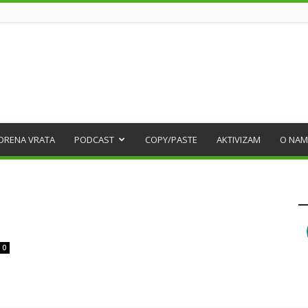
ORENA VRATA
PODCAST
COPY/PASTE
AKTIVIZAM
O NAM
0