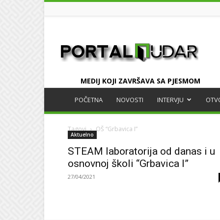
UDAR
MEDIJ KOJI ZAVRŠAVA SA PJESMOM
POČETNA
NOVOSTI
INTERVJU
OTV
Tagovi
OŠ “Grbavica I”
Aktuelno
STEAM laboratorija od danas i u
osnovnoj školi “Grbavica I”
27/04/2021