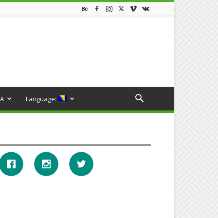
A
Language: