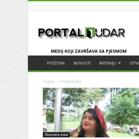
UDAR
MEDIJ KOJI ZAVRŠAVA SA PJESMOM
POČETNA
NOVOSTI
INTERVJU
OTV
Tagovi
Prava Roma
Otvorena vrata