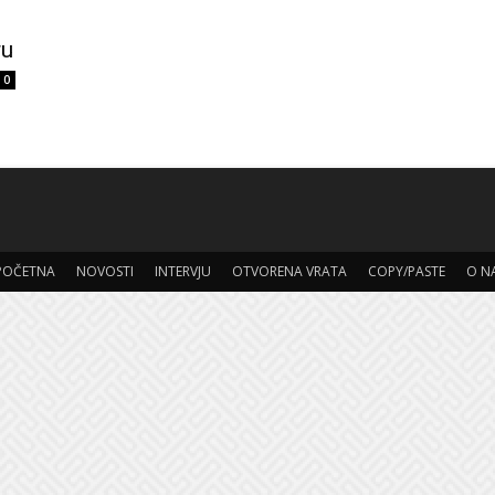
ru
0
POČETNA
NOVOSTI
INTERVJU
OTVORENA VRATA
COPY/PASTE
O N