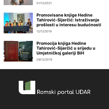
01/12/2021
Promovisane knjige Hedine
Tahirović-Sijerčić: Istraživanje
prošlosti u interesu budućnosti
12/12/2019
Promocija knjiga Hedine
Tahirović-Sijerčić u srijedu u
Umjetničkoj galeriji BiH
09/12/2019