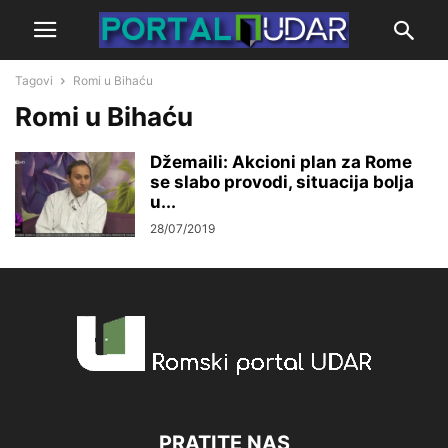
Tagovi
Romi u Bihaću
Romi u Bihaću
Džemaili: Akcioni plan za Rome
se slabo provodi, situacija bolja
u...
28/07/2019
PRATITE NAS