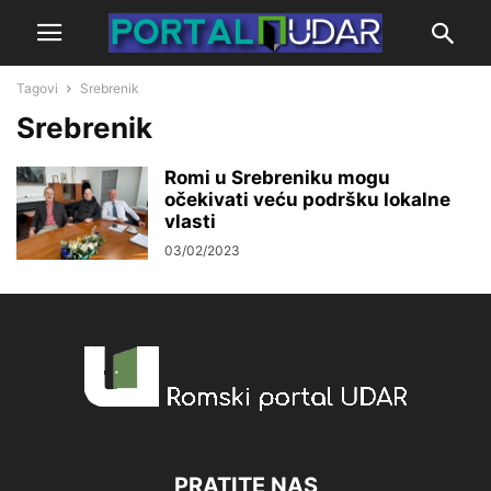
Tagovi
Srebrenik
Srebrenik
Romi u Srebreniku mogu
očekivati veću podršku lokalne
vlasti
03/02/2023
PRATITE NAS