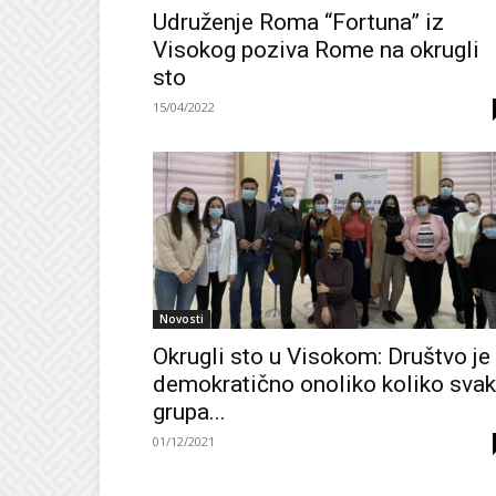
Udruženje Roma “Fortuna” iz
Visokog poziva Rome na okrugli
sto
15/04/2022
Novosti
Okrugli sto u Visokom: Društvo je
demokratično onoliko koliko sva
grupa...
01/12/2021