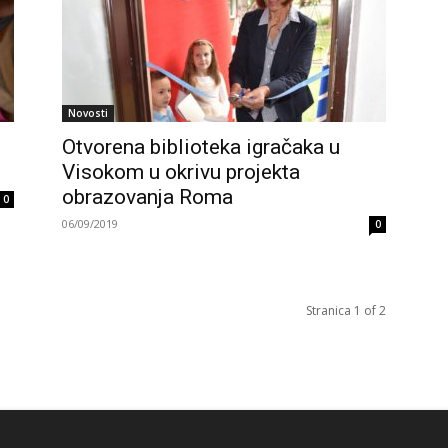
Novosti
i
Otvorena biblioteka igračaka u
Visokom u okrivu projekta
obrazovanja Roma
0
06/09/2019
0
Stranica 1 of 2