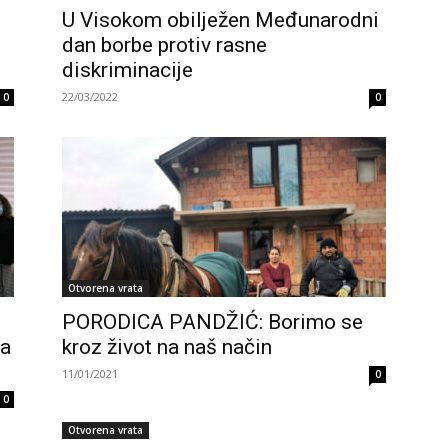
U Visokom obilježen Međunarodni
dan borbe protiv rasne
diskriminacije
22/03/2022
0
0
Otvorena vrata
PORODICA PANDŽIĆ: Borimo se
ka
kroz život na naš način
11/01/2021
0
0
Otvorena vrata