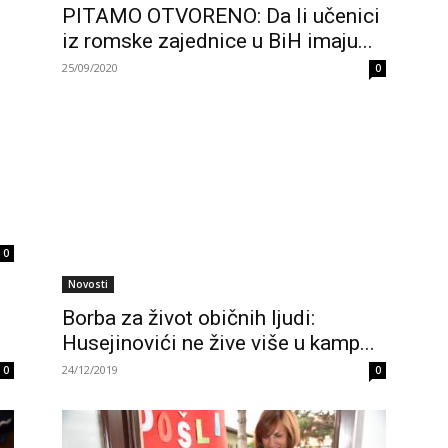
PITAMO OTVORENO: Da li učenici
iz romske zajednice u BiH imaju...
25/09/2020
0
0
Novosti
Borba za život običnih ljudi:
Husejinovići ne žive više u kamp...
24/12/2019
0
0