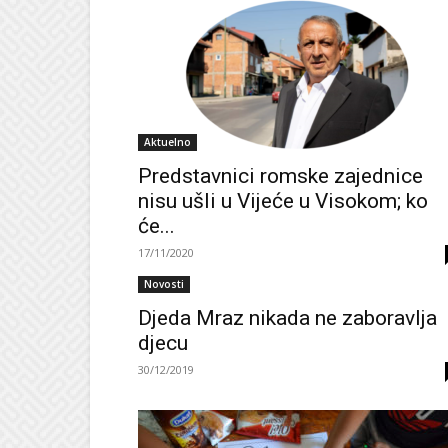
Aktuelno
Predstavnici romske zajednice
nisu ušli u Vijeće u Visokom; ko
će...
17/11/2020
Novosti
Djeda Mraz nikada ne zaboravlja
djecu
30/12/2019