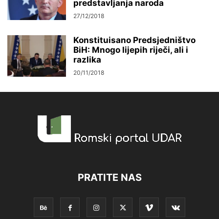
predstavljanja naroda
27/12/2018
Konstituisano Predsjedništvo
BiH: Mnogo lijepih riječi, ali i
razlika
20/11/2018
PRATITE NAS