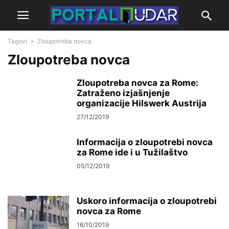
Tagovi
Zloupotreba novca
Zloupotreba novca
Zloupotreba novca za Rome:
Zatraženo izjašnjenje
organizacije Hilswerk Austrija
27/12/2019
Informacija o zloupotrebi novca
za Rome ide i u Tužilaštvo
05/12/2019
Uskoro informacija o zloupotrebi
novca za Rome
16/10/2019