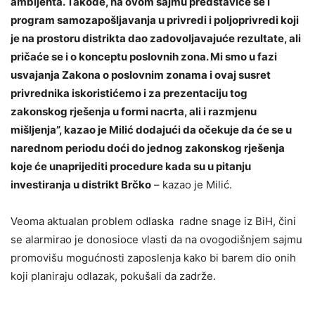
ambijenta. Takođe, na ovom sajmu predstaviće se i
program samozapošljavanja u privredi i poljoprivredi koji
je na prostoru distrikta dao zadovoljavajuće rezultate, ali
pričaće se i o konceptu poslovnih zona. Mi smo u fazi
usvajanja Zakona o poslovnim zonama i ovaj susret
privrednika iskoristićemo i za prezentaciju tog
zakonskog rješenja u formi nacrta, ali i razmjenu
mišljenja”, kazao je Milić dodajući da očekuje da će se u
narednom periodu doći do jednog zakonskog rješenja
koje će unaprijediti procedure kada su u pitanju
investiranja u distrikt Brčko
– kazao je Milić.
Veoma aktualan problem odlaska radne snage iz BiH, čini
se alarmirao je donosioce vlasti da na ovogodišnjem sajmu
promovišu mogućnosti zaposlenja kako bi barem dio onih
koji planiraju odlazak, pokušali da zadrže.