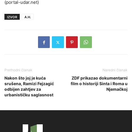
(portal-udar.net)
IZVOR
A.H.
Prethodni članak
Naredni članak
Nakon što joj je kuća
ZDF prikazao dokumentarni
srušena, Ramizi Fejzagić
film o historiji Sinta i Roma u
odbijen zahtjev za
Njemačkoj
urbanističku saglasnost