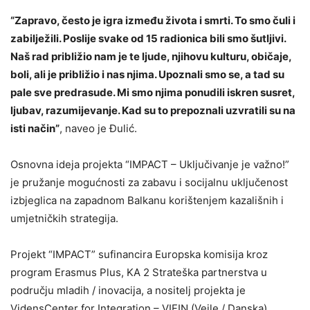
“Zapravo, često je igra između života i smrti. To smo čuli i
zabilježili. Poslije svake od 15 radionica bili smo šutljivi.
Naš rad približio nam je te ljude, njihovu kulturu, običaje,
boli, ali je približio i nas njima. Upoznali smo se, a tad su
pale sve predrasude. Mi smo njima ponudili iskren susret,
ljubav, razumijevanje. Kad su to prepoznali uzvratili su na
isti način”
, naveo je Đulić.
Osnovna ideja projekta “IMPACT – Uključivanje je važno!”
je pružanje mogućnosti za zabavu i socijalnu uključenost
izbjeglica na zapadnom Balkanu korištenjem kazališnih i
umjetničkih strategija.
Projekt “IMPACT” sufinancira Europska komisija kroz
program Erasmus Plus, KA 2 Strateška partnerstva u
području mladih / inovacija, a nositelj projekta je
VidensCenter for Integration – VIFIN (Vejle / Danska).