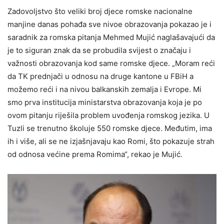
Zadovoljstvo što veliki broj djece romske nacionalne
manjine danas pohađa sve nivoe obrazovanja pokazao je i
saradnik za romska pitanja Mehmed Mujić naglašavajući da
je to siguran znak da se probudila svijest o značaju i
važnosti obrazovanja kod same romske djece. „Moram reći
da TK prednjači u odnosu na druge kantone u FBiH a
možemo reći i na nivou balkanskih zemalja i Evrope. Mi
smo prva institucija ministarstva obrazovanja koja je po
ovom pitanju riješila problem uvođenja romskog jezika. U
Tuzli se trenutno školuje 550 romske djece. Međutim, ima
ih i više, ali se ne izjašnjavaju kao Romi, što pokazuje strah
od odnosa većine prema Romima“, rekao je Mujić.