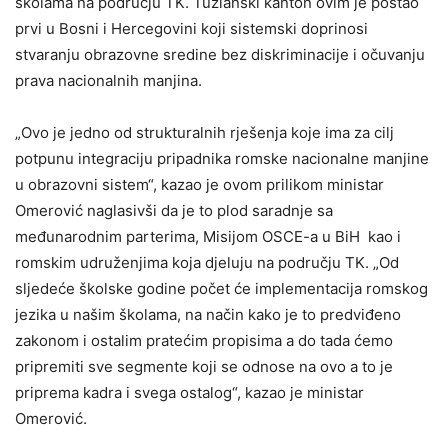
školama na području TK. Tuzlanski kanton ovim je postao
prvi u Bosni i Hercegovini koji sistemski doprinosi
stvaranju obrazovne sredine bez diskriminacije i očuvanju
prava nacionalnih manjina.
„Ovo je jedno od strukturalnih rješenja koje ima za cilj
potpunu integraciju pripadnika romske nacionalne manjine
u obrazovni sistem“, kazao je ovom prilikom ministar
Omerović naglasivši da je to plod saradnje sa
međunarodnim parterima, Misijom OSCE-a u BiH kao i
romskim udruženjima koja djeluju na području TK. „Od
sljedeće školske godine počet će implementacija romskog
jezika u našim školama, na način kako je to predviđeno
zakonom i ostalim pratećim propisima a do tada ćemo
pripremiti sve segmente koji se odnose na ovo a to je
priprema kadra i svega ostalog“, kazao je ministar
Omerović.