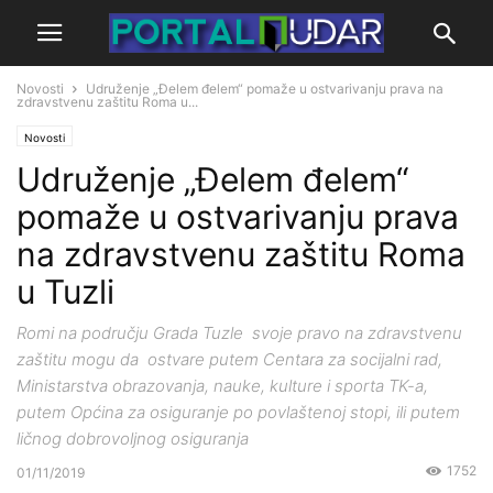
Novosti
Udruženje „Đelem đelem“ pomaže u ostvarivanju prava na
zdravstvenu zaštitu Roma u...
Novosti
Udruženje „Đelem đelem“
pomaže u ostvarivanju prava
na zdravstvenu zaštitu Roma
u Tuzli
Romi na području Grada Tuzle svoje pravo na zdravstvenu
zaštitu mogu da ostvare putem Centara za socijalni rad,
Ministarstva obrazovanja, nauke, kulture i sporta TK-a,
putem Općina za osiguranje po povlaštenoj stopi, ili putem
ličnog dobrovoljnog osiguranja
1752
01/11/2019