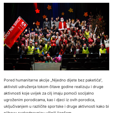
Pored humanitarne akcije „Nijedno dijete bez paketića“,
aktivisti udruženja tokom čitave godine realizuju i druge
aktivnosti koje uvijek za cilj imaju pomoći socijalno
ugroženim porodicama, kao i djeci iz ovih porodica,
uključivanjem u različite sportske i druge aktivnosti kako bi
njihovu svakodnevnicu učinili ljepšom.