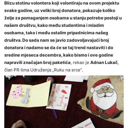
Blizu stotinu volontera koji volontiraju na ovom projektu
svake godine, uz veliki broj donatora, pokazuje koliko
želje za pomaganjem osobama u stanju potrebe postoji u
našem društvu, kako među studentima i mladim
osobama, tako i među ostalim pripadnicima našeg
društva. Do sada nam se javio zadovoljavajući broj
donatora i nadamo se da će se taj trend nastaviti i do
sredine mjeseca decembra, kako bismo i ove godine
napravili značajan broj paketića
, rekao je
Adnan Lukač
,
član PR tima Udruženja „Ruku na srce“.