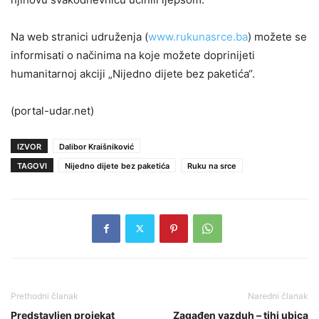
Na web stranici udruženja (
www.rukunasrce.ba
) možete se
informisati o načinima na koje možete doprinijeti
humanitarnoj akciji „Nijedno dijete bez paketića“.
(portal-udar.net)
IZVOR
Dalibor Kraišniković
TAGOVI
Nijedno dijete bez paketića
Ruku na srce
Prethodni članak
Naredni članak
Predstavljen projekat
Zagađen vazduh – tihi ubica