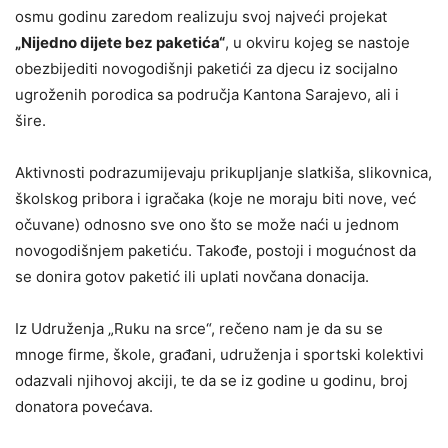
osmu godinu zaredom realizuju svoj najveći projekat
„Nijedno dijete bez paketića“
, u okviru kojeg se nastoje
obezbijediti novogodišnji paketići za djecu iz socijalno
ugroženih porodica sa područja Kantona Sarajevo, ali i
šire.
Aktivnosti podrazumijevaju prikupljanje slatkiša, slikovnica,
školskog pribora i igračaka (koje ne moraju biti nove, već
očuvane) odnosno sve ono što se može naći u jednom
novogodišnjem paketiću. Takođe, postoji i mogućnost da
se donira gotov paketić ili uplati novčana donacija.
Iz Udruženja „Ruku na srce“, rečeno nam je da su se
mnoge firme, škole, građani, udruženja i sportski kolektivi
odazvali njihovoj akciji, te da se iz godine u godinu, broj
donatora povećava.