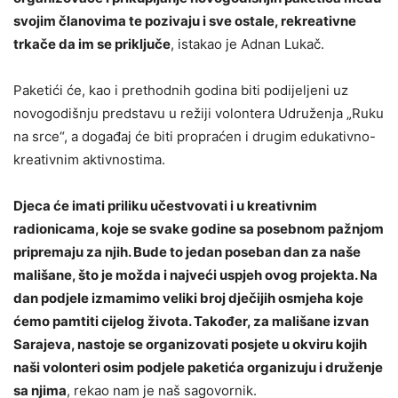
svojim članovima te pozivaju i sve ostale, rekreativne
trkače da im se priključe
, istakao je Adnan Lukač.
Paketići će, kao i prethodnih godina biti podijeljeni uz
novogodišnju predstavu u režiji volontera Udruženja „Ruku
na srce“, a događaj će biti propraćen i drugim edukativno-
kreativnim aktivnostima.
Djeca će imati priliku učestvovati i u kreativnim
radionicama, koje se svake godine sa posebnom pažnjom
pripremaju za njih. Bude to jedan poseban dan za naše
mališane, što je možda i najveći uspjeh ovog projekta. Na
dan podjele izmamimo veliki broj dječijih osmjeha koje
ćemo pamtiti cijelog života. Također, za mališane izvan
Sarajeva, nastoje se organizovati posjete u okviru kojih
naši volonteri osim podjele paketića organizuju i druženje
sa njima
, rekao nam je naš sagovornik.