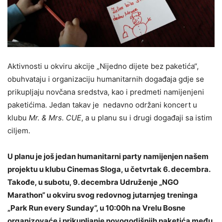
Aktivnosti u okviru akcije „Nijedno dijete bez paketića“,
obuhvataju i organizaciju humanitarnih događaja gdje se
prikupljaju novčana sredstva, kao i predmeti namijenjeni
paketićima. Jedan takav je nedavno održani koncert u
klubu
Mr. & Mrs. CUE
, a u planu su i drugi događaji sa istim
ciljem.
U planu je još jedan humanitarni party namijenjen našem
projektu u klubu Cinemas Sloga, u četvrtak 6. decembra.
Takođe, u subotu, 9. decembra Udruženje „NGO
Marathon“ u okviru svog redovnog jutarnjeg treninga
„Park Run every Sunday“, u 10:00h na Vrelu Bosne
organizovaće i prikupljanje novogodišnjih paketića među