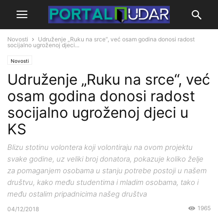
Novosti
Udruženje „Ruku na srce“, već osam godina donosi radost
socijalno ugroženoj djeci...
Novosti
Udruženje „Ruku na srce“, već
osam godina donosi radost
socijalno ugroženoj djeci u
KS
Blizu stotinu volontera koji volontiraju na ovom projektu
svake godine, uz veliki broj donatora, pokazuje koliko želje
za pomaganjem osobama u stanju potrebe postoji u našem
društvu, kako među studentima i mladim osobama, tako i
među ostalim pripadnicima našeg društva
1965
04/12/2018