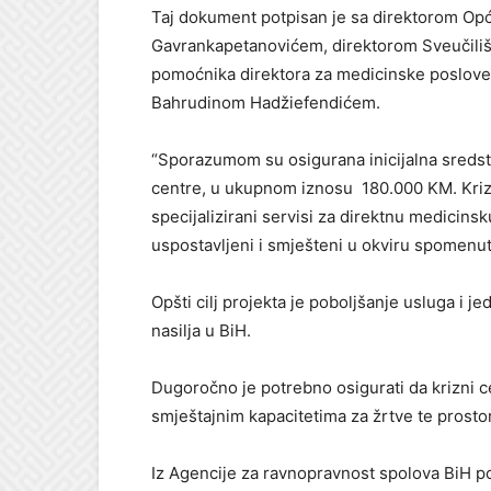
Taj dokument potpisan je sa direktorom Op
Gavrankapetanovićem, direktorom Sveučilišn
pomoćnika direktora za medicinske poslove 
Bahrudinom Hadžiefendićem.
“Sporazumom su osigurana inicijalna sredstv
centre, u ukupnom iznosu 180.000 KM. Krizni
specijalizirani servisi za direktnu medicins
uspostavljeni i smješteni u okviru spomenut
Opšti cilj projekta je poboljšanje usluga i j
nasilja u BiH.
Dugoročno je potrebno osigurati da krizni ce
smještajnim kapacitetima za žrtve te prostor
Iz Agencije za ravnopravnost spolova BiH p