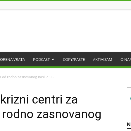
ORENA VRATA
PODCAST
COPY/PASTE
AKTIVIZAM
O NA
va od rodno zasnovanog nasilja u...
krizni centri za
d rodno zasnovanog
N