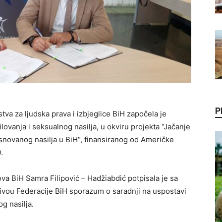
P
va za ljudska prava i izbjeglice BiH započela je
lovanja i seksualnog nasilja, u okviru projekta “Jačanje
asnovanog nasilja u BiH“, finansiranog od Američke
.
va BiH Samra Filipović – Hadžiabdić potpisala je sa
nivou Federacije BiH sporazum o saradnji na uspostavi
og nasilja.