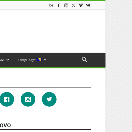
MA
Language:
OVO