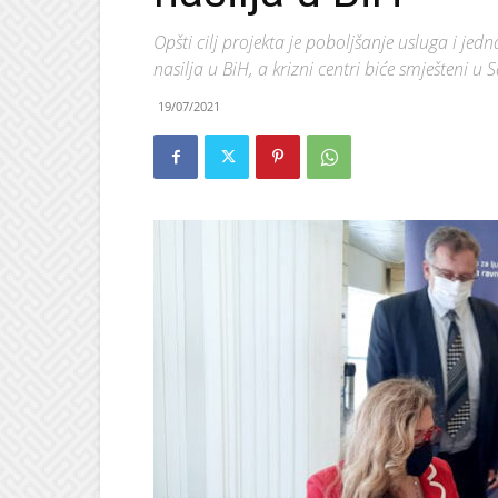
Opšti cilj projekta je poboljšanje usluga i jed
nasilja u BiH, a krizni centri biće smješteni u 
19/07/2021