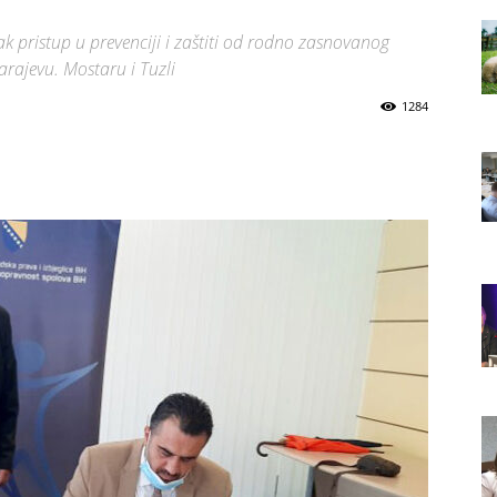
nak pristup u prevenciji i zaštiti od rodno zasnovanog
Sarajevu. Mostaru i Tuzli
1284