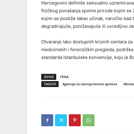
Hercegovini definiše seksualno uznemiravanj
fizičkog ponašanja spolne prirode kojim se že
kojim se postiže takav učinak, naročito kad 
degradirajuće, ponižavajuće ili uvredljivo o
Otvaranje lako dostupnih kriznih centara za ž
medicinskih i forenzičkih pregleda, podrške
standarda Istanbulske konvencije, koju je B
IZVOR
FENA
TAGOVI
Agencija za ravnopravnost spolova
Minista