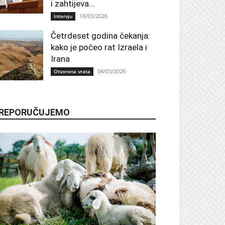
i zahtijeva...
18/03/2026
Intervju
Četrdeset godina čekanja:
kako je počeo rat Izraela i
Irana
04/03/2026
Otvorena vrata
REPORUČUJEMO