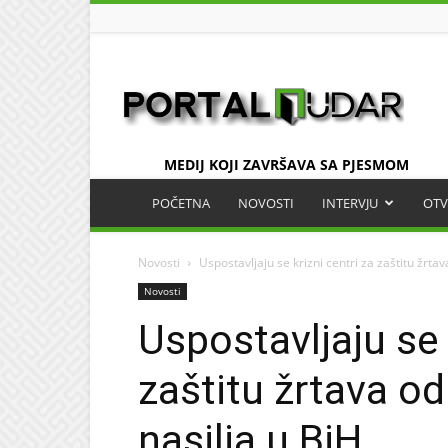
UDAR
MEDIJ KOJI ZAVRŠAVA SA PJESMOM
POČETNA
NOVOSTI
INTERVJU
OTV
Novosti
Uspostavljaju se krizni centri za zaštitu žrta
Novosti
Uspostavljaju se 
zaštitu žrtava o
nasilja u BiH