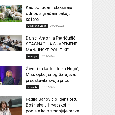
Kad političari relaksiraju
odnose, građani pakuju
kofere
09/06/2026
Otvorena vrata
Dr. sc. Antonija Petričušić:
STAGNACIJA SUVREMENE
MANJINSKE POLITIKE
02/06/2026
Intervju
Život iza kadra: Inela Nogić,
Miss opkoljenog Sarajeva,
predstavila svoju priču
24/04/2026
Novosti
Fadila Bahović o identitetu
Bošnjaka u Hrvatskoj –
podjela koja smanjuje prava