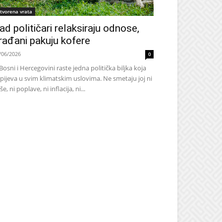
tvorena vrata
ad političari relaksiraju odnose,
rađani pakuju kofere
/06/2026
0
Bosni i Hercegovini raste jedna politička biljka koja
pijeva u svim klimatskim uslovima. Ne smetaju joj ni
še, ni poplave, ni inflacija, ni...