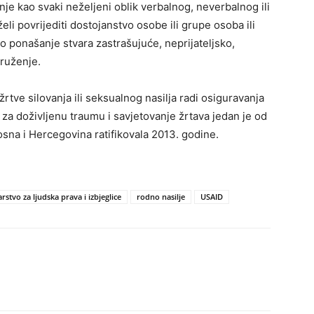
e kao svaki neželjeni oblik verbalnog, neverbalnog ili
li povrijediti dostojanstvo osobe ili grupe osoba ili
to ponašanje stvara zastrašujuće, neprijateljsko,
kruženje.
rtve silovanja ili seksualnog nasilja radi osiguravanja
 za doživljenu traumu i savjetovanje žrtava jedan je od
osna i Hercegovina ratifikovala 2013. godine.
rstvo za ljudska prava i izbjeglice
rodno nasilje
USAID