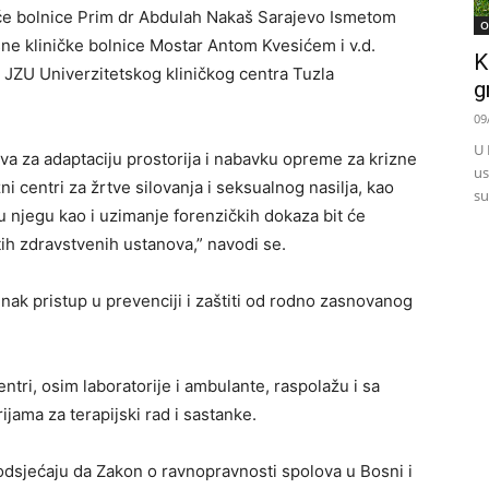
će bolnice Prim dr Abdulah Nakaš Sarajevo Ismetom
O
e kliničke bolnice Mostar Antom Kvesićem i v.d.
K
JZU Univerzitetskog kliničkog centra Tuzla
g
09
U 
a za adaptaciju prostorija i nabavku opreme za krizne
us
 centri za žrtve silovanja i seksualnog nasilja, kao
su
ku njegu kao i uzimanje forenzičkih dokaza bit će
ih zdravstvenih ustanova,” navodi se.
ednak pristup u prevenciji i zaštiti od rodno zasnovanog
ntri, osim laboratorije i ambulante, raspolažu i sa
ijama za terapijski rad i sastanke.
odsjećaju da Zakon o ravnopravnosti spolova u Bosni i