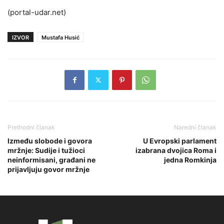
(portal-udar.net)
IZVOR
Mustafa Husić
Prethodni članak
Naredni članak
Između slobode i govora
U Evropski parlament
mržnje: Sudije i tužioci
izabrana dvojica Roma i
neinformisani, građani ne
jedna Romkinja
prijavljuju govor mržnje