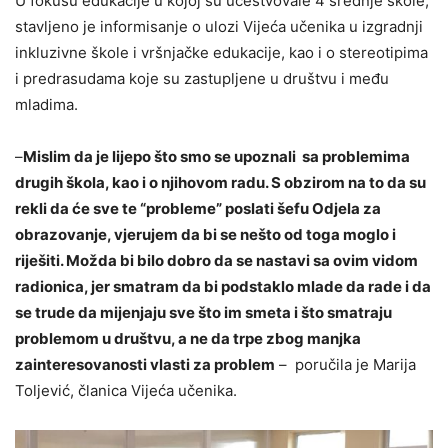
U fokusu edukacije u kojoj su učestvovale 4 srednje škole,
stavljeno je informisanje o ulozi Vijeća učenika u izgradnji
inkluzivne škole i vršnjačke edukacije, kao i o stereotipima
i predrasudama koje su zastupljene u društvu i među
mladima.
–
Mislim da je lijepo što smo se upoznali sa problemima
drugih škola, kao i o njihovom radu. S obzirom na to da su
rekli da će sve te “probleme” poslati šefu Odjela za
obrazovanje, vjerujem da bi se nešto od toga moglo i
riješiti. Možda bi bilo dobro da se nastavi sa ovim vidom
radionica, jer smatram da bi podstaklo mlade da rade i da
se trude da mijenjaju sve što im smeta i što smatraju
problemom u društvu, a ne da trpe zbog manjka
zainteresovanosti vlasti za problem
– poručila je Marija
Toljević, članica Vijeća učenika.