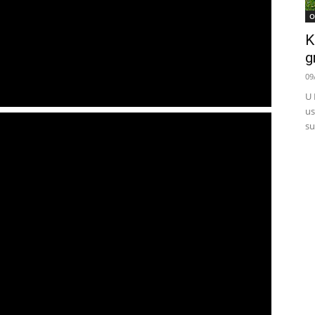
O
K
g
09
U 
us
su