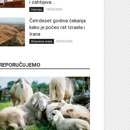
i zahtijeva...
18/03/2026
Intervju
Četrdeset godina čekanja:
kako je počeo rat Izraela i
Irana
04/03/2026
Otvorena vrata
REPORUČUJEMO