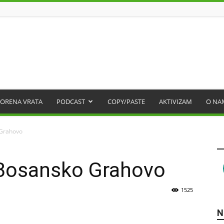
ORENA VRATA
PODCAST
COPY/PASTE
AKTIVIZAM
O NA
 Grahovo
 Bosansko Grahovo
1525
N