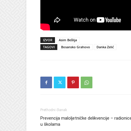
IZVOR
Asim Bešlija
TAGOVI
Bosansko Grahovo
Danka Zelić
Prethodni članak
Prevencija maloljetničke delikvencije – radionic
u školama