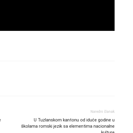
Naredni članak
e
U Tuzlanskom kantonu od iduće godine u
školama romski jezik sa elementima nacionalne
kulture