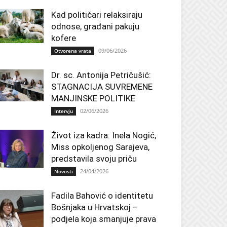
Kad političari relaksiraju
odnose, građani pakuju
kofere
09/06/2026
Otvorena vrata
Dr. sc. Antonija Petričušić:
STAGNACIJA SUVREMENE
MANJINSKE POLITIKE
02/06/2026
Intervju
Život iza kadra: Inela Nogić,
Miss opkoljenog Sarajeva,
predstavila svoju priču
24/04/2026
Novosti
Fadila Bahović o identitetu
Bošnjaka u Hrvatskoj –
podjela koja smanjuje prava