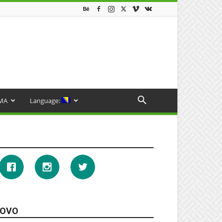
MA
Language:
OVO