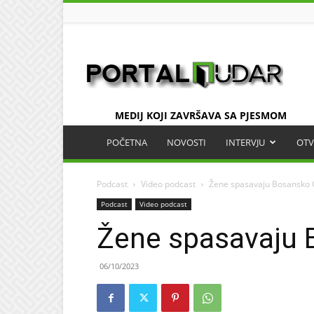
UDAR
MEDIJ KOJI ZAVRŠAVA SA PJESMOM
POČETNA
NOVOSTI
INTERVJU
OTV
Podcast
Video podcast
Žene spasavaju Bosansko
Podcast
Video podcast
Žene spasavaju
06/10/2023