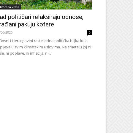
tvorena vrata
ad političari relaksiraju odnose,
rađani pakuju kofere
/06/2026
0
Bosni i Hercegovini raste jedna politička biljka koja
pijeva u svim klimatskim uslovima. Ne smetaju joj ni
še, ni poplave, ni inflacija, ni...