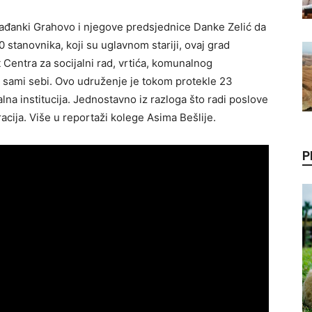
ađanki Grahovo i njegove predsjednice Danke Zelić da
0 stanovnika, koji su uglavnom stariji, ovaj grad
 Centra za socijalni rad, vrtića, komunalnog
 sami sebi. Ovo udruženje je tokom protekle 23
alna institucija. Jednostavno iz razloga što radi poslove
acija. Više u reportaži kolege Asima Bešlije.
P